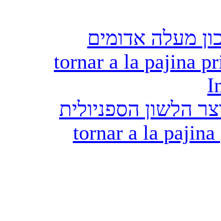
ון מעלה אדומים
tornar a la pajina pr
I
ר הלשון הספניולית
tornar a la pajina