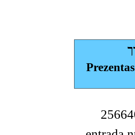
ך
Prezentas
entrada 