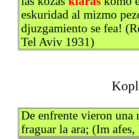
las kozas
klaras
komo el
eskuridad al mizmo pezo
djuzgamiento se fea! (R
Tel Aviv 1931)
De enfrente vieron una 
fraguar la ara; (Im afes