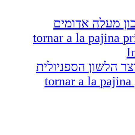
ון מעלה אדומים
tornar a la pajina pr
I
ר הלשון הספניולית
tornar a la pajina