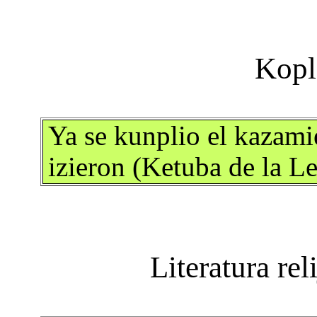
Ya se kunplio el kazami
izieron (Ketuba de la L