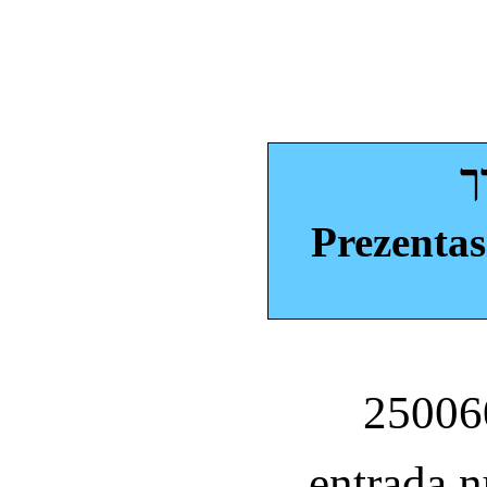
ך
Prezentas
entrada 