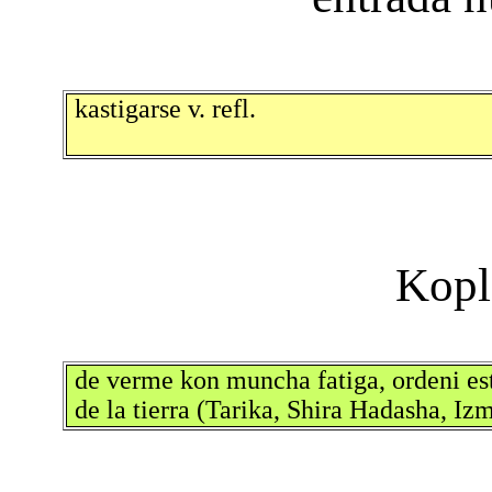
kastigarse v. refl.
de verme kon muncha fatiga, ordeni est
de la tierra (Tarika, Shira Hadasha, Iz