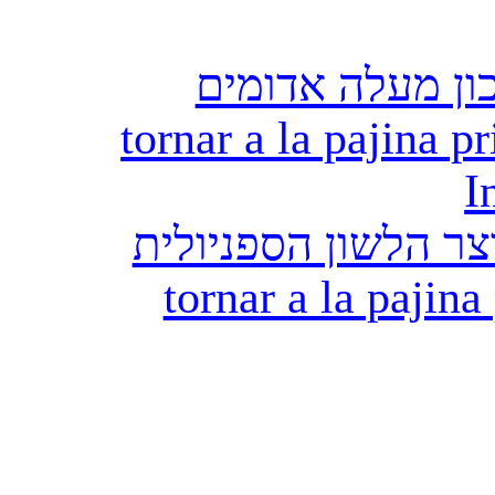
ון מעלה אדומים
tornar a la pajina pr
I
ר הלשון הספניולית
tornar a la pajina