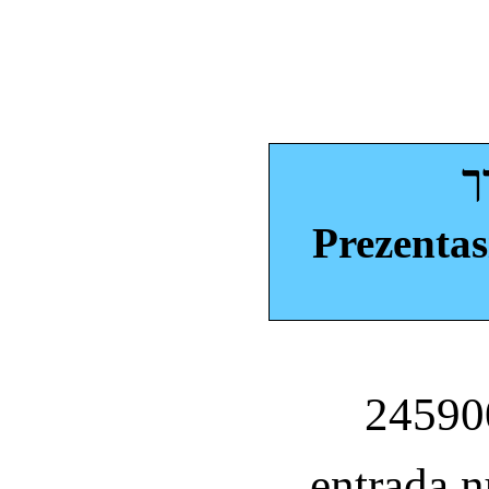
ך
Prezentas
entrada 