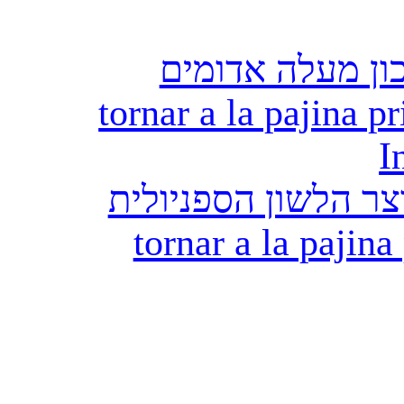
ון מעלה אדומים
tornar a la pajina pr
I
ר הלשון הספניולית
tornar a la pajina