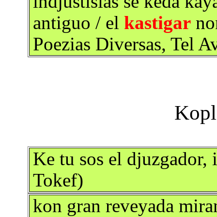
indjustisias se keda ka
antiguo / el
kastigar
non
Poezias Diversas, Tel A
Ke tu sos el djuzgador, 
Tokef)
kon gran reveyada miran