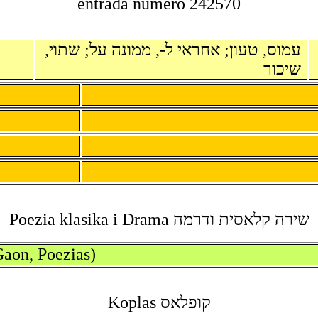
entrada numero 242570
עמוס, טעון; אחראי ל-, ממונה על; שתוי,
שיכור
שירה קלאסית ודרמה Poezia klasika i Drama
Gaon, Poezias)
קופלאס Koplas