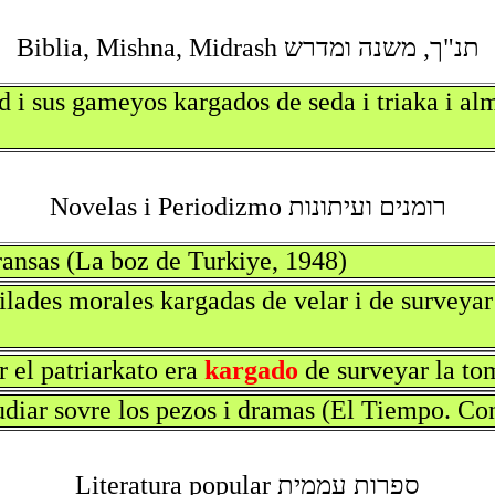
תנ"ך, משנה ומדרש Biblia, Mishna, Midrash
d i sus gameyos kargados de seda i triaka i al
רומנים ועיתונות Novelas i Periodizmo
ransas (La boz de Turkiye, 1948)
lades morales kargadas de velar i de surveyar 
 el patriarkato era
kargado
de surveyar la to
diar sovre los pezos i dramas (El Tiempo. Con
ספרות עממית Literatura popular