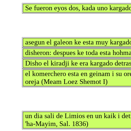
Se fueron eyos dos, kada uno kargado
asegun el galeon ke esta muy karga
disheron: despues ke toda esta hohma 
Disho el kiradji ke era kargado detras
el komerchero esta en geinam i su ore
oreja (Meam Loez Shemot I)
un dia sali de Limios en un kaik i de
'ha-Mayim, Sal. 1836)