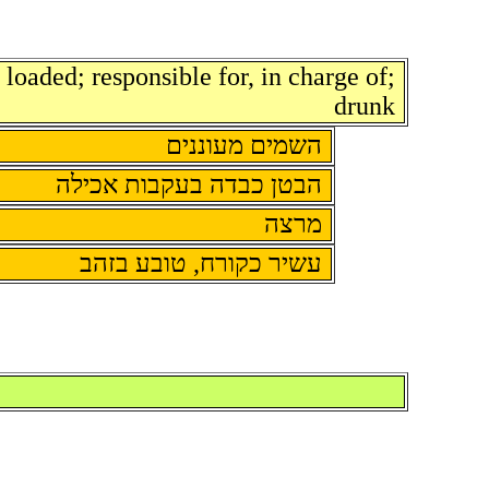
loaded; responsible for, in charge of;
drunk
השמים מעוננים
הבטן כבדה בעקבות אכילה
מרצה
עשיר כקורח, טובע בזהב