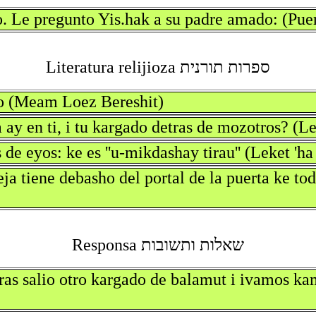
. Le pregunto Yis.hak a su padre amado: (Puer
ספרות תורנית Literatura relijioza
do (Meam Loez Bereshit)
ay en ti, i tu kargado detras de mozotros? (Le
 de eyos: ke es ''u-mikdashay tirau'' (Leket 'ha
ja tiene debasho del portal de la puerta ke tod
שאלות ותשובות Responsa
tras salio otro kargado de balamut i ivamos k