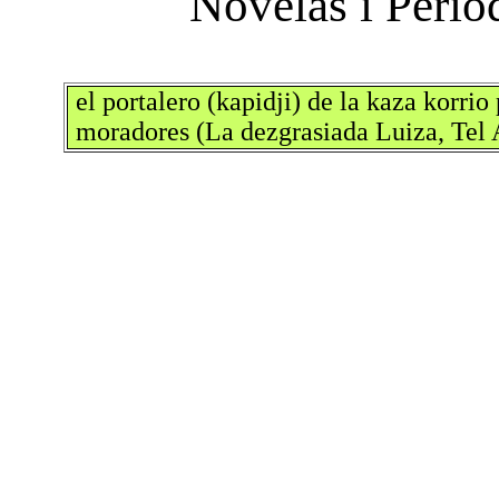
el portalero (kapidji) de la kaza korrio
moradores (La dezgrasiada Luiza, Tel 