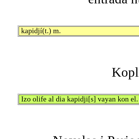
kapidjí(t.) m.
Izo olife al dia kapidji[s] vayan kon el