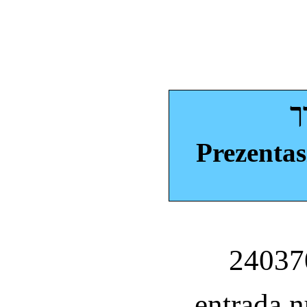
ך
Prezentas
entrada 