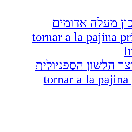
ון מעלה אדומים
tornar a la pajina pr
I
ר הלשון הספניולית
tornar a la pajina