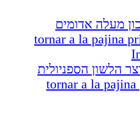
ון מעלה אדומים
tornar a la pajina pr
I
ר הלשון הספניולית
tornar a la pajina