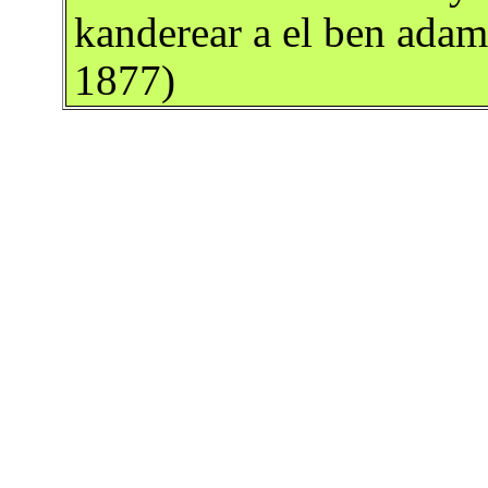
kanderear a el ben ada
1877)