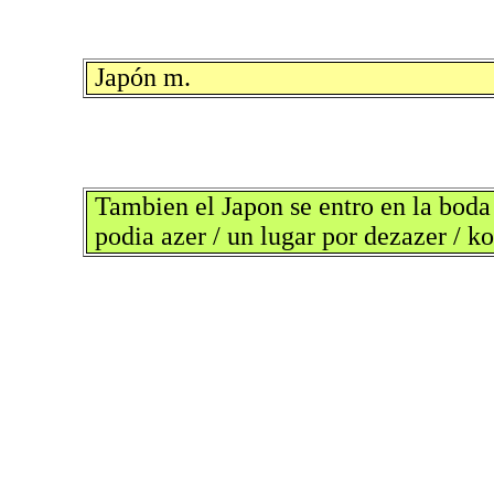
Japón m.
Tambien el Japon se entro en la boda
podia azer / un lugar por dezazer / 