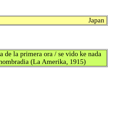
Japan
 de la primera ora / se vido ke nada
u nombradia (La Amerika, 1915)