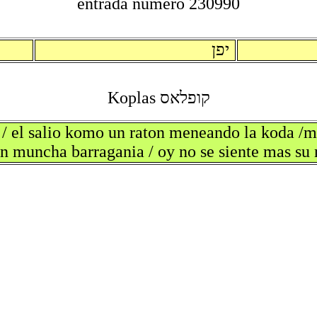
entrada numero 230990
יפן
קופלאס Koplas
 / el salio komo un raton meneando la koda /ma
kon muncha barragania / oy no se siente mas s