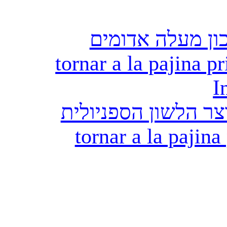
ון מעלה אדומים
tornar a la pajina pr
I
ר הלשון הספניולית
tornar a la pajina