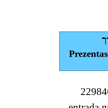
ך
Prezentas
entrada 