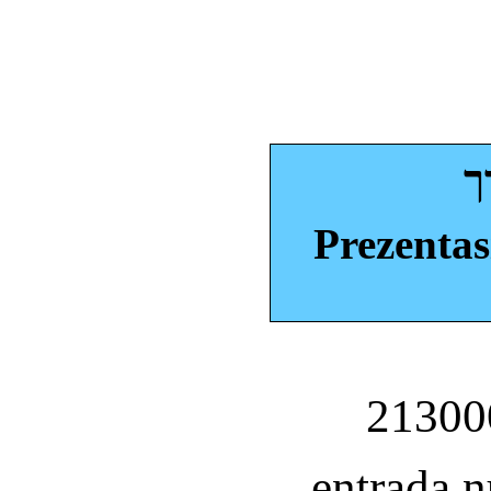
ך
Prezentas
entrada 