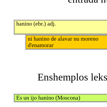
hanino (ebr.) adj.
ni hanino de alavar nu moreno
d'enamorar
Es un ijo hanino (Moscona)