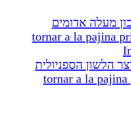
ון מעלה אדומים
tornar a la pajina pr
I
ר הלשון הספניולית
tornar a la pajina