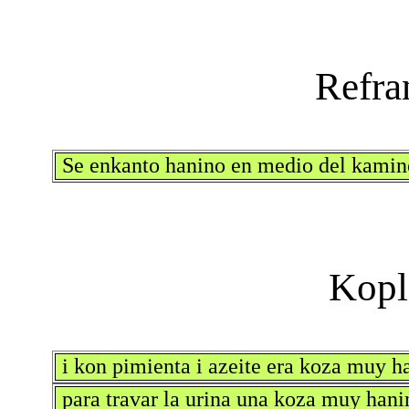
Se enkanto hanino en medio del kamin
i kon pimienta i azeite era koza muy h
para travar la urina una koza muy hani