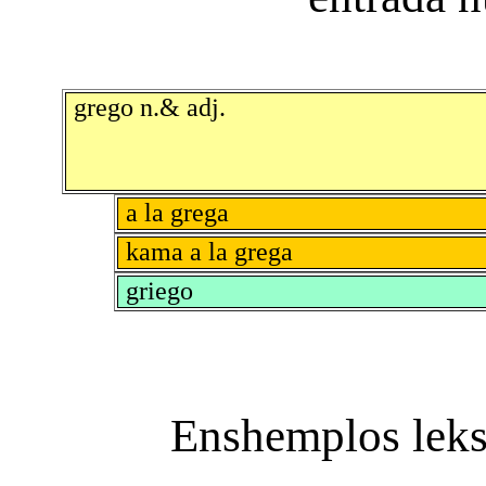
grego n.& adj.
a la grega
kama a la grega
griego