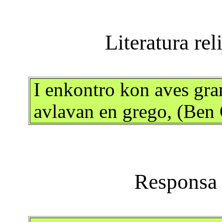
I enkontro kon aves gran
avlavan en grego, (Ben