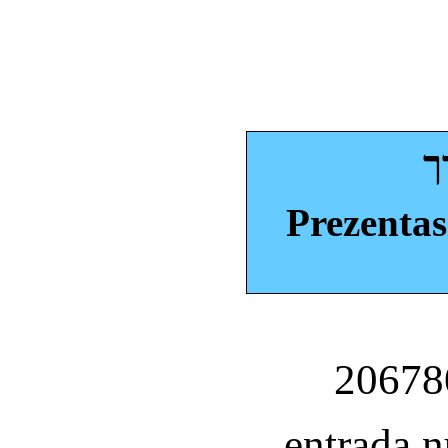
ך
Prezentas
entrada 