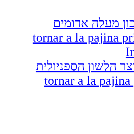
ון מעלה אדומים
tornar a la pajina pr
I
ר הלשון הספניולית
tornar a la pajina