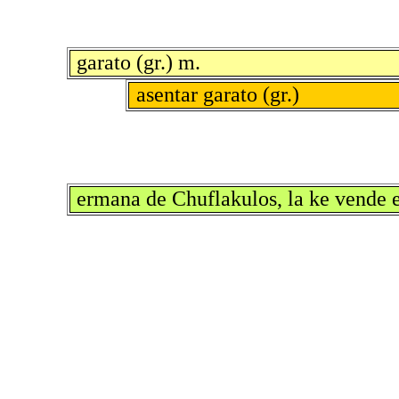
garato (gr.) m.
asentar garato (gr.)
ermana de Chuflakulos, la ke vende e