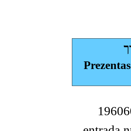
ך
Prezentas
entrada 