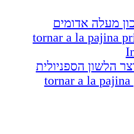
ון מעלה אדומים
tornar a la pajina pr
I
ר הלשון הספניולית
tornar a la pajina