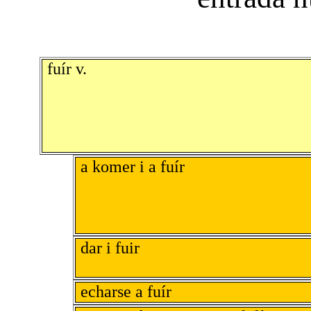
fuír v.
a komer i a fuír
dar i fuir
echarse a fuír