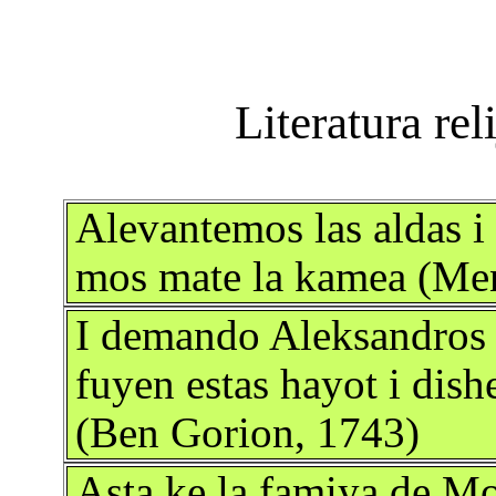
Alevantemos las aldas i
mos mate la kamea (Men
I demando Aleksandros a
fuyen estas hayot i dish
(Ben Gorion, 1743)
Asta ke la famiya de M