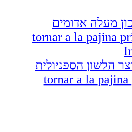
ון מעלה אדומים
tornar a la pajina pr
I
ר הלשון הספניולית
tornar a la pajina