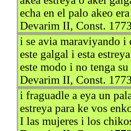
akea estreya o akel galg
echa en el palo akeo er
Devarim II, Const. 177
i se avia maraviyando i
este galgal i esta estre
este modo i no tenga su
Devarim II, Const. 177
i fraguadle a eya un pala
estreya para ke vos enk
I las mujeres i los chik