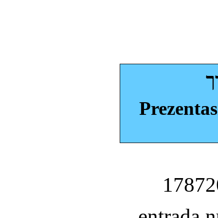
ך
Prezentas
entrada 