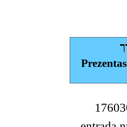
ך
Prezentas
entrada 