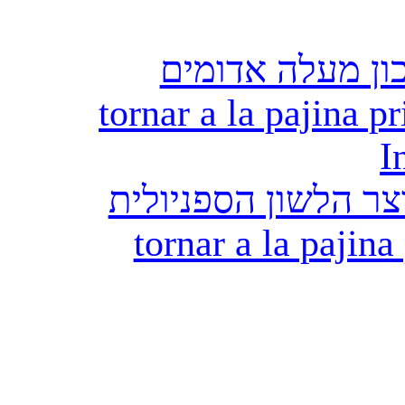
ון מעלה אדומים
tornar a la pajina pr
I
ר הלשון הספניולית
tornar a la pajina