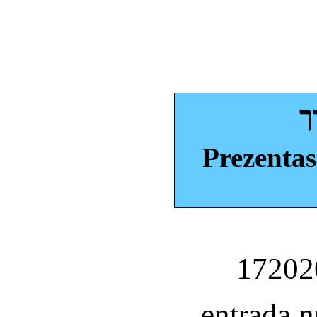
ך
Prezentas
entrada 