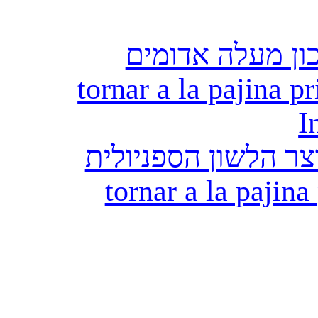
ון מעלה אדומים
tornar a la pajina pr
I
ר הלשון הספניולית
tornar a la pajina