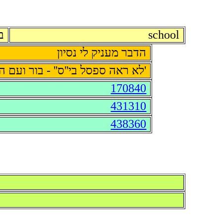
ר
school
הדבר מעניק לי נסיון
ראה ספסל בי''ס'' - בור ועם הארץ
170840
431310
438360