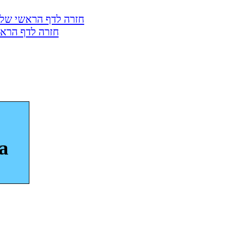
ל מכון מעלה אדומים
שון הספניולית
a