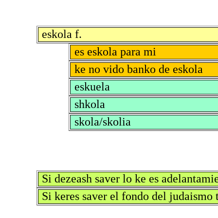
eskola f.
es eskola para mi
ke no vido banko de eskola
eskuela
shkola
skola/skolia
Si dezeash saver lo ke es adelantami
Si keres saver el fondo del judaismo t