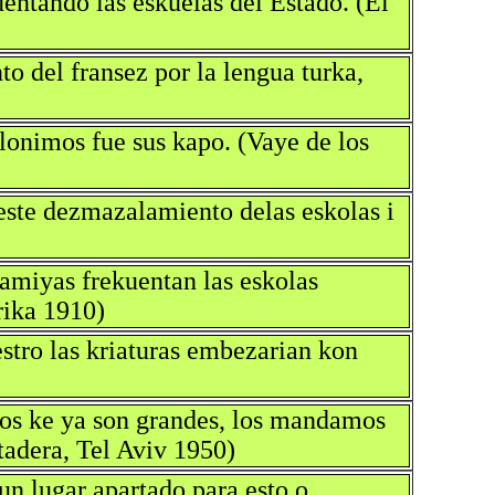
uentando las eskuelas del Estado. (El
to del fransez por la lengua turka,
lonimos fue sus kapo. (Vaye de los
ste dezmazalamiento delas eskolas i
famiyas frekuentan las eskolas
rika 1910)
estro las kriaturas embezarian kon
nyos ke ya son grandes, los mandamos
tadera, Tel Aviv 1950)
un lugar apartado para esto o