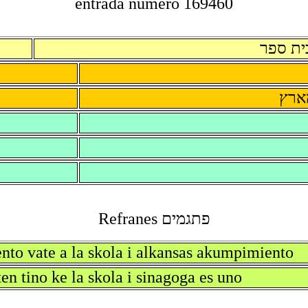
entrada numero 169460
בית ספ
'לא 
פתגמים Refranes
ento vate a la skola i alkansas akumpimiento
en tino ke la skola i sinagoga es uno