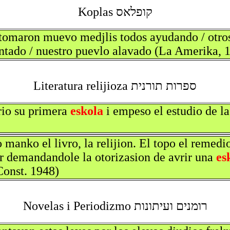
קופלאס Koplas
 tomaron muevo medjlis todos ayudando / otros
antado / nuestro puevlo alavado (La Amerika, 
ספרות תורנית Literatura relijioza
rio su primera
eskola
i empeso el estudio de la
 manko el livro, la relijion. El topo el remedi
r demandandole la otorizasion de avrir una
es
Const. 1948)
רומנים ועיתונות Novelas i Periodizmo