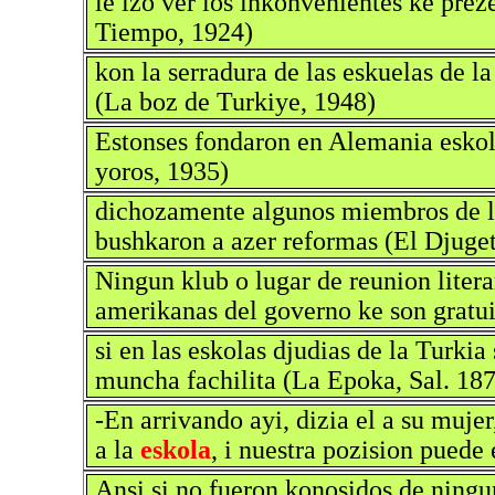
le izo ver los inkonvenientes ke prez
Tiempo, 1924)
kon la serradura de las eskuelas de l
(La boz de Turkiye, 1948)
Estonses fondaron en Alemania eskola
yoros, 1935)
dichozamente algunos miembros de la
bushkaron a azer reformas (El Djuge
Ningun klub o lugar de reunion litera
amerikanas del governo ke son gratu
si en las eskolas djudias de la Turki
muncha fachilita (La Epoka, Sal. 18
-En arrivando ayi, dizia el a su muj
a la
eskola
, i nuestra pozision pued
Ansi si no fueron konosidos de ningun