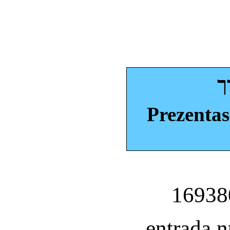
ך
Prezentas
entrada 