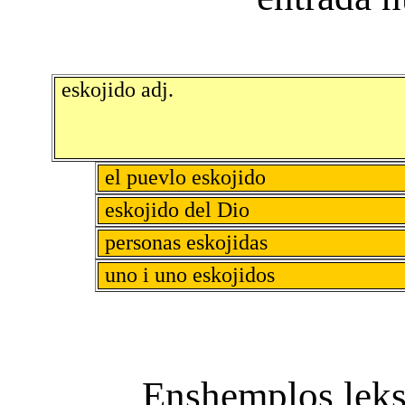
eskojido adj.
el puevlo eskojido
eskojido del Dio
personas eskojidas
uno i uno eskojidos