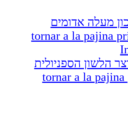
ון מעלה אדומים
tornar a la pajina pr
I
ר הלשון הספניולית
tornar a la pajina