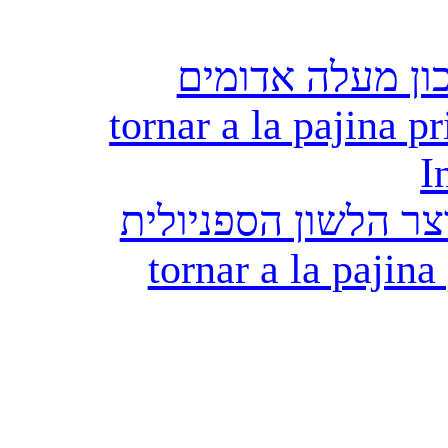
ון מעלה אדומים
tornar a la pajina pr
I
ר הלשון הספניולית
tornar a la pajina