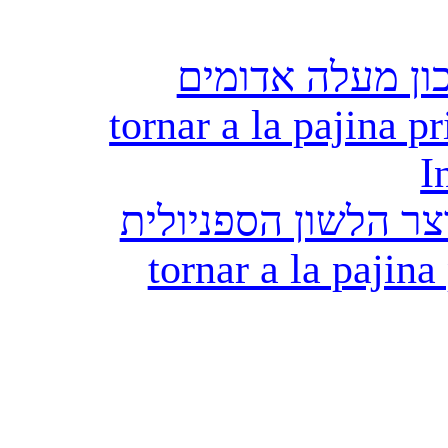
ון מעלה אדומים
tornar a la pajina pr
I
ר הלשון הספניולית
tornar a la pajina