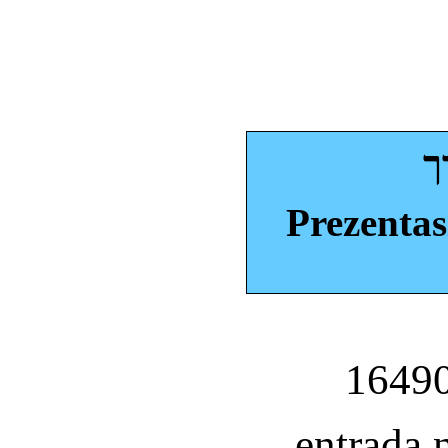
ך
Prezentas
entrada