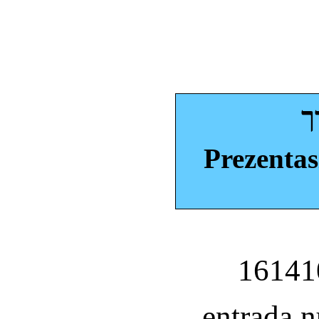
ך
Prezentas
entrada 