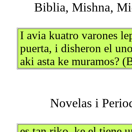
I avia kuatro varones le
puerta, i disheron el un
aki asta ke muramos? (B
es tan riko, ke el tiene