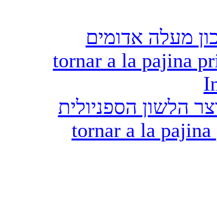
ון מעלה אדומים
tornar a la pajina pr
I
ר הלשון הספניולית
tornar a la pajina