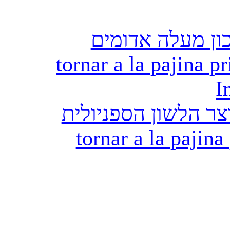
ון מעלה אדומים
tornar a la pajina pr
I
ר הלשון הספניולית
tornar a la pajina