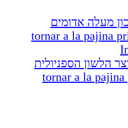
ון מעלה אדומים
tornar a la pajina pr
I
ר הלשון הספניולית
tornar a la pajina