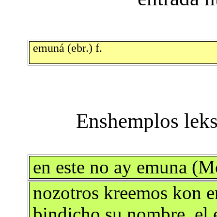
emuná (ebr.) f.
en este no ay emuna (M
nozotros kreemos kon e
bindicho su nombre, el e