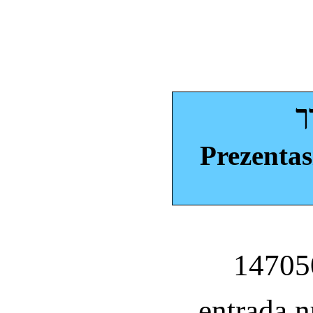
ך
Prezentas
entrada 