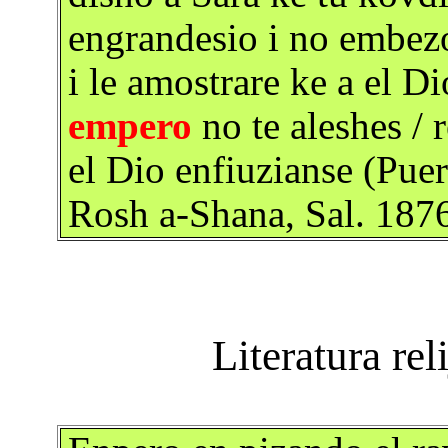
engrandesio i no embezo 
i le amostrare ke a el D
empero
no te aleshes / 
el Dio enfiuzianse (Pue
Rosh a-Shana, Sal. 187