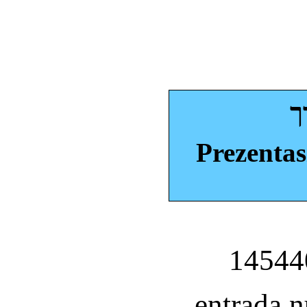
ך
Prezentas
entrada 