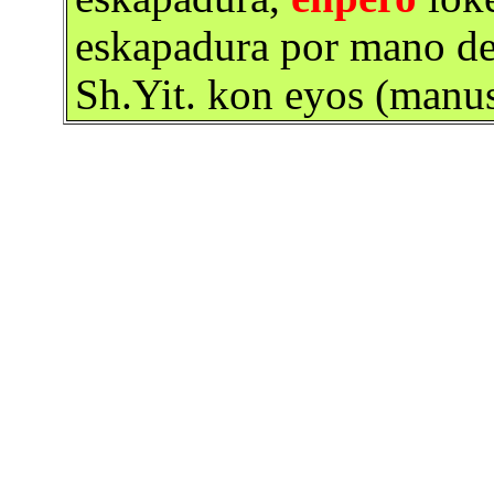
eskapadura por mano del
Sh.Yit. kon eyos (manu