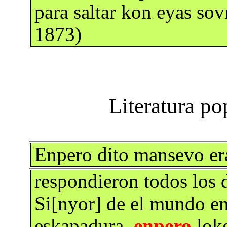
para saltar kon eyas sovr
1873)
Enpero dito mansevo era
respondieron todos los d
Si[nyor] de el mundo en 
eskapadura,
enpero
loke