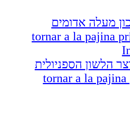
ון מעלה אדומים
tornar a la pajina pr
I
ר הלשון הספניולית
tornar a la pajina