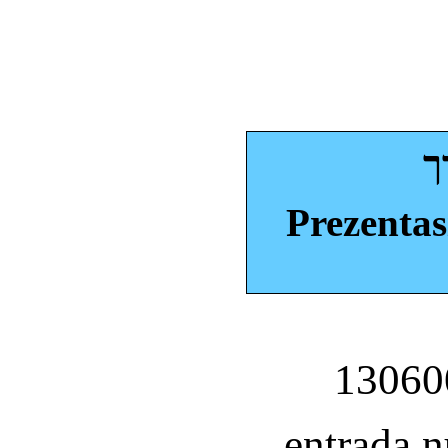
ך
Prezentas
entrada 