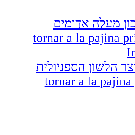
ון מעלה אדומים
tornar a la pajina pr
I
ר הלשון הספניולית
tornar a la pajina