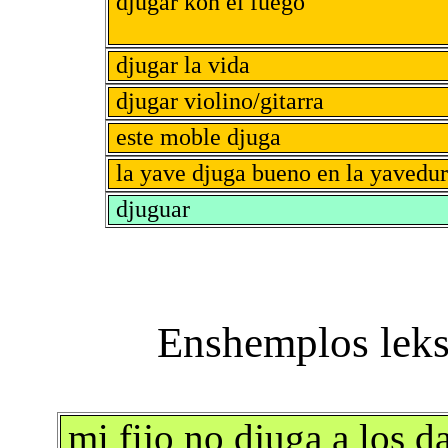
djugar kon el fuego
djugar la vida
djugar violino/gitarra
este moble djuga
la yave djuga bueno en la yavedu
djuguar
mi fijo no djuga a los d