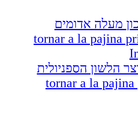
ון מעלה אדומים
tornar a la pajina pr
I
ר הלשון הספניולית
tornar a la pajina