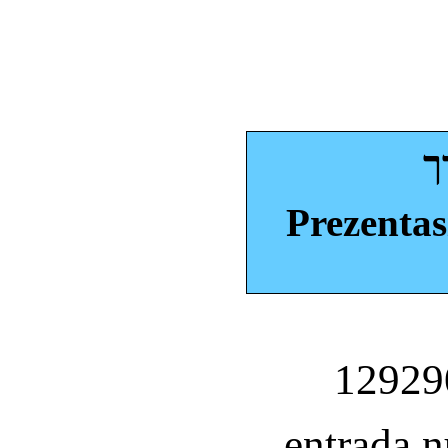
ך
Prezentas
entrada 