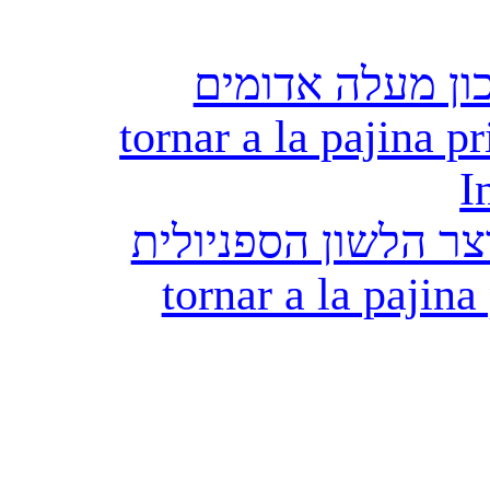
ון מעלה אדומים
tornar a la pajina pr
I
ר הלשון הספניולית
tornar a la pajina