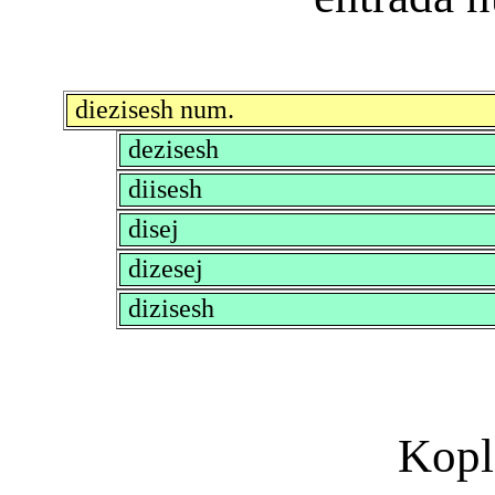
diezisesh num.
dezisesh
diisesh
disej
dizesej
dizisesh