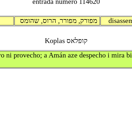
entrada numero 114620
מפורק, מפורר, הרוס, שהומס
disasse
קופלאס Koplas
yo ni provecho; a Amán aze despecho i mira b