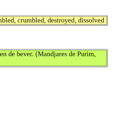
mbled, crumbled, destroyed, dissolved
ien de bever. (Mandjares de Purim,