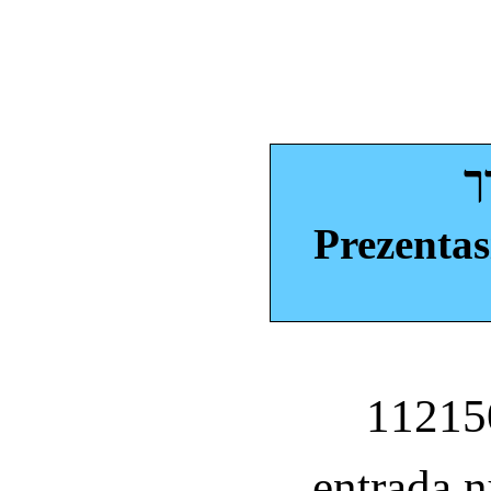
ך
Prezentas
entrada 