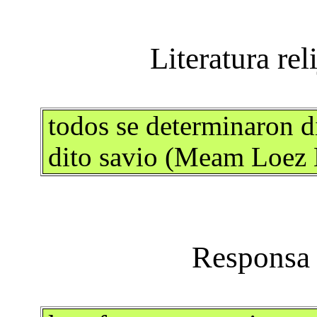
todos se determinaron d
dito savio (Meam Loez 