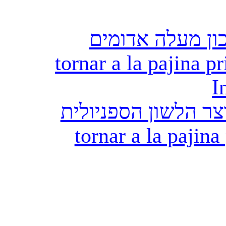
ון מעלה אדומים
tornar a la pajina pr
I
ר הלשון הספניולית
tornar a la pajina