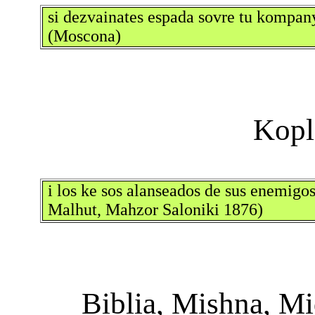
si dezvainates espada sovre tu kompany
(Moscona)
i los ke sos alanseados de sus enemigo
Malhut, Mahzor Saloniki 1876)