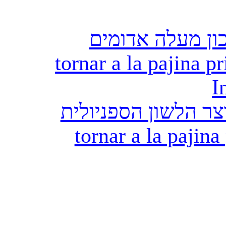
ון מעלה אדומים
tornar a la pajina pr
I
ר הלשון הספניולית
tornar a la pajina