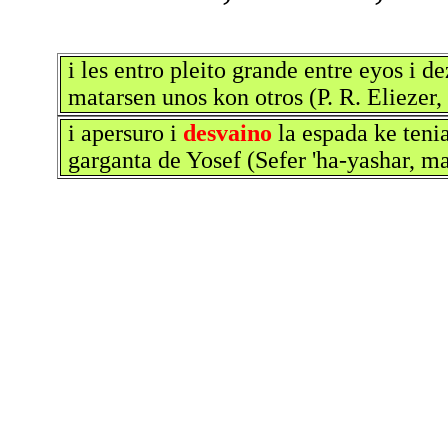
i les entro pleito grande entre eyos i 
matarsen unos kon otros (P. R. Eliezer,
i apersuro i
desvaino
la espada ke tenia
garganta de Yosef (Sefer 'ha-yashar, ma