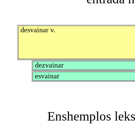
desvainar v.
dezvainar
esvainar