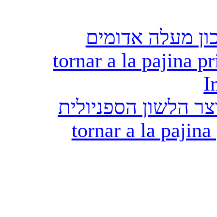
ון מעלה אדומים
tornar a la pajina pr
I
ר הלשון הספניולית
tornar a la pajina