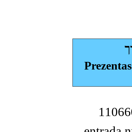
ך
Prezentas
entrada 