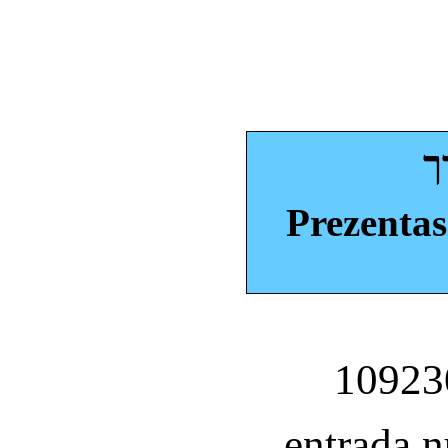
ך
Prezentas
entrada 