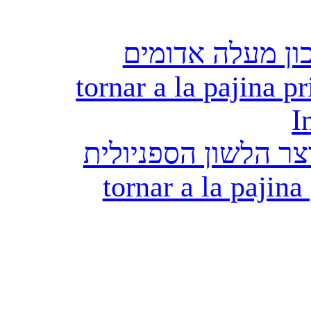
ון מעלה אדומים
tornar a la pajina pr
I
ר הלשון הספניולית
tornar a la pajina