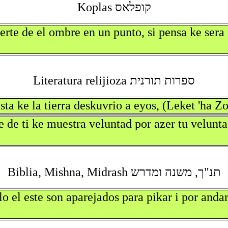
קופלאס Koplas
rte de el ombre en un punto, si pensa ke sera
ספרות תורנית Literatura relijioza
sta ke la tierra deskuvrio a eyos, (Leket 'ha Zo
e de ti ke muestra veluntad por azer tu velun
תנ"ך, משנה ומדרש Biblia, Mishna, Midrash
lo el este son aparejados para pikar i por anda