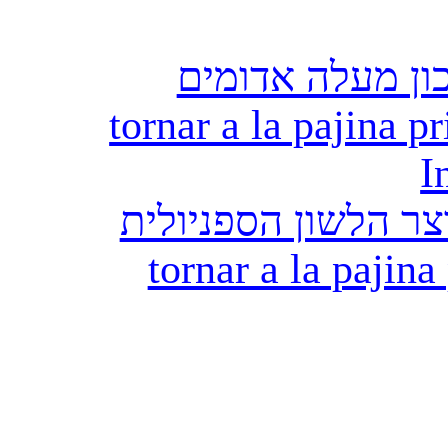
ון מעלה אדומים
tornar a la pajina pr
I
ר הלשון הספניולית
tornar a la pajina