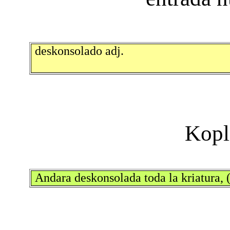
deskonsolado adj.
Andara deskonsolada toda la kriatura,