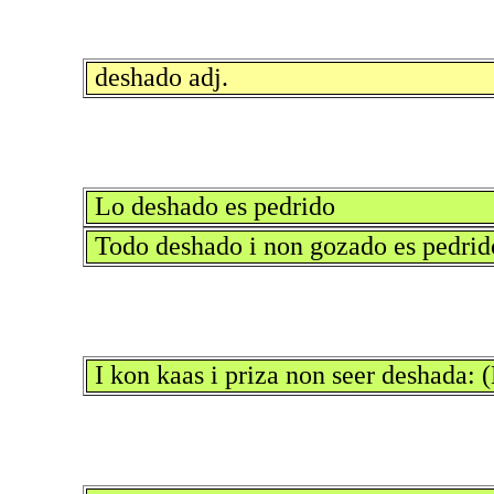
deshado adj.
Lo deshado es pedrido
Todo deshado i non gozado es pedrid
I kon kaas i priza non seer deshada: 