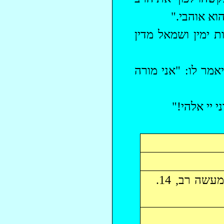
הוא אוהבי."
 ימין ושמאל מדין
אמר לו: "אני מורה
י יי
אלהי
!"
מקור: (ד, סח). מעשיות נוראים ונפלאים (קיצור); דרך האמונה ומעשה רב, 14.