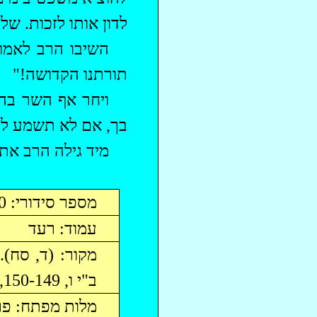
לדון אותו לזכות. ש
השיבו הרב לאמור
תורתנו הקדושה!"
ויחר
אף השר
בה
בך, אם לא תשמע לי 
מיד גילה הרב את 
מספר סידורי: 460
עמוד: רעד
ב"י ו, 150-149, 313. (=סי' 296).
מלות מפתח: פר