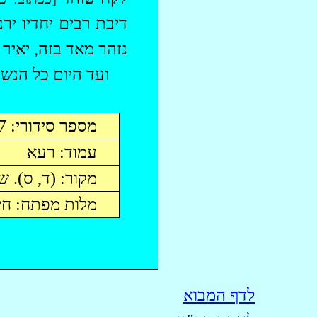
דיבת רבים יחדיו יר
נזהר מאד בזה, יאיר
ועד היום כל הנש
מספר סידורי: 447
עמוד:
רעא
מקור: (ד, ס). שם 
מלות מפתח: חי
לדף המבוא