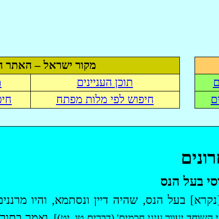
מקור ישראל – האתר ה
ם
תוכן העניינים
מ
ם
חיפוש לפי מלות מפתח
חיפ
ונים
סי
בעל הנס
קרא] בעל הנס, שהיה דיין ונסתמא, והיו מרנני
. ואמר בתוך
י השוחד יעוור עיני חכמים' (דברים
טו
,
יט
)]