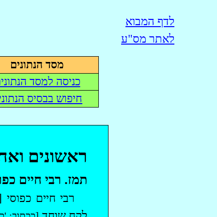
לדף המבוא
לאתר
מס"ע
מסד הנתונים
כניסה למסד הנתוני
חיפוש בבסיס הנתוני
ראשונים ואחר
תמז
. רבי חיים
כפו
רבי חיים
כפוסי
[נ
לקח שוחד
[ככתוב: 'כ