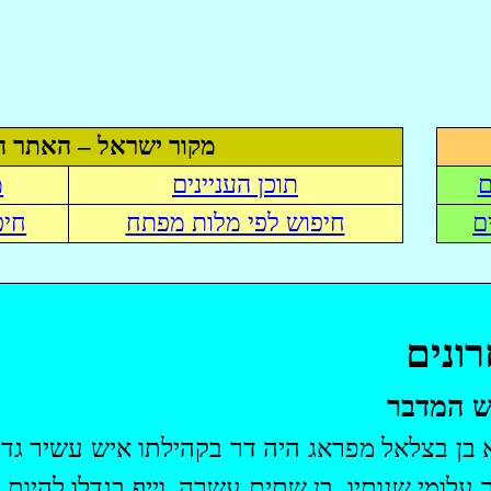
מקור ישראל – האתר ה
ם
תוכן העניינים
מ
ם
חיפוש לפי מלות מפתח
חיפ
ונים
 המדבר
ָא בן בצלאל מפראג היה דר בקהילתו איש עשיר גדול
 עלומי ­שנותיו, בן שתים עשרה, וייף בגדלו להיו