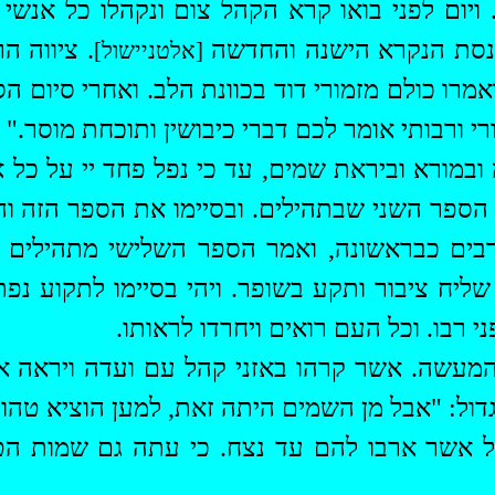
 ויום לפני בואו קרא הקהל צום ונקהלו כל אנשי
כנסת הנקרא הישנה והחדשה
. ציווה ה
[אלטניישול]
אמרו כולם מזמורי דוד בכוונת הלב. ואחרי סיום ה
י ורבותי אומר לכם דברי כיבושין ותוכחת מוסר."
ובמורא וביראת שמים, עד כי נפל פחד יי על כל 
 הספר השני שבתהילים. ובסיימו את הספר הזה וה
רבים כבראשונה, ואמר הספר השלישי מתהילים 
ליח ציבור ותקע בשופר. ויהי בסיימו לתקוע נפ
ני רבו. וכל העם רואים ויחרדו לראותו.
המעשה. אשר קרהו באזני קהל עם ועדה ויראה 
 גדול: "אבל מן השמים היתה זאת, למען הוציא טהו
 אשר ארבו להם עד נצח. כי עתה גם שמות הט