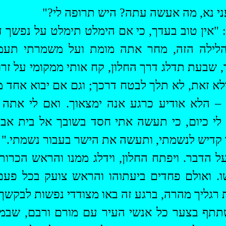
ני נא, מה אעשה עתה? היש תרופה לי?"
 "אין טוב בעדך, כי אם הימלט תימלט על נפשך ד
לילה הזה, מחר אתה מומת ועל משמרתי תעמו
ך, שבעת תדלג דרך החלון, קח אותי ממקומי על זרו
ולא זאת, לא תלך לבטח דרכך; וגם אם יבוא אחד 
ּה – הלא אודיע כרגע אנה ימצאוך. ואם לי את
לי כיום, כי תעשה אתי חסד בשובך אל בית אב
קדיש לנשמתי, ותעשה את הישר בעבור נשמתי."
ל הדבר. ויפתח החלון, וידלג ממנו והראש הכרות
שו. ואולם פחדים ביעתוהו והראש צועק בכל פעם
 רגליך מהרה, ברגע זה באו מצודדי נפשות לבקשך.
תף בצער כל אנשי העיר עם מורם ורבם, שבמ