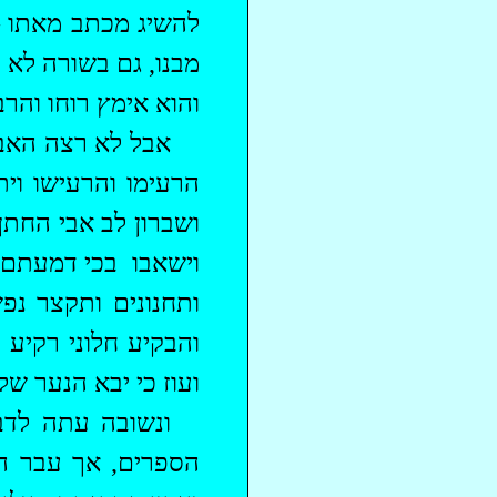
להשיג מכתב מאתו –
מבנו, גם בשורה לא נ
והוא אימץ רוחו והרב
אבל לא רצה האב ל
הרעימו והרעישו וית
ושברון לב אבי החתן
וישאבו
בכי דמעתם כ
ותחנונים ותקצר נפ
והבקיע חלוני רקיע 
ועוז כי יבא הנער של
ונשובה עתה לדב
הספרים, אך עבר המ