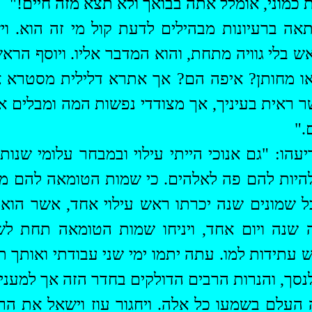
ת כמוני, אומלל אתה בבואך ולא תצא מזה חיים!"
ה ברעיונות מבהילים לדעת קול מי זה הוא. ויש
ש בלי גוויה מתחת, והוא המדבר אליו. ויוסף הראש
או מחותן? איפה הם? אך אתרא דלילית מסטרא 
ר ראית בעיניך, אך מצודדי נפשות המה ומבלים את
."
עהו: "גם אנוכי הייתי עילוי ובמבחר עלומי שנות
להיות להם פה לאלהים. כי שמות הטומאה להם מן
ל שמונים שנה יכרתו ראש עילוי אחד, אשר הוא ב
שנה ויום אחד, ויניחו שמות הטומאה תחת לשונ
ש עתידות למו. עתה יתמו ימי שני עבודתי ואותך ת
 לנסך, והנרות הרבים הדולקים בחדר הזה אך למעני
 העלם בשמעו כל אלה. ויחגור עוז וישאל את הר