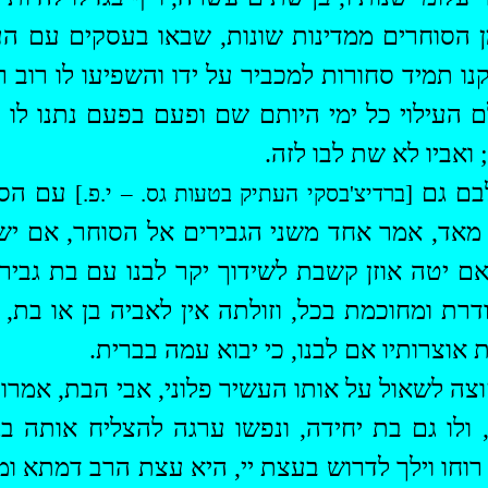
מן הסוחרים ממדינות שונות, שבאו בעסקים עם הע
ו תמיד סחורות למכביר על ידו והשפיעו לו רוב רי
עילוי כל ימי היותם שם ופעם בפעם נתנו לו מ
ואביו לא שת לבו לזה.
לבם גם
עם הסוח
[ברדיצ'בסקי העתיק בטעות גס. – י.פ.]
אד, אמר אחד משני הגבירים אל הסוחר, אם יש
אם יטה אוזן קשבת לשידוך יקר לבנו עם בת גביר
רת ומחוכמת בכל, וזולתה אין לאביה בן או בת, ול
 אוצרותיו אם לבנו, כי יבוא עמה בברית.
ה לשאול על אותו העשיר פלוני, אבי הבת, אמרו 
ו, ולו גם בת יחידה, ונפשו ערגה להצליח אותה ב
וחו וילך לדרוש בעצת יי, היא עצת הרב דמתא ומור