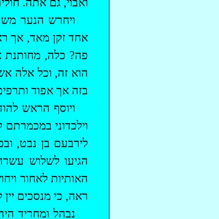
ואבוי, גם אתה. חולי
ויחרש הנער משתא
אחד זקן מאד, אך רא
פה? כלה, מחותנת 
הוא זה, וכל אלה אש
בזה אך אפוד ותרפים
ויוסף הראש להודי
וילכדוני במכמרתם 
לירבעם בן נבט, ובכ
הגיעו לשלוש עשרה 
האותיות לאחור ויחו
ראה, כי מנסכים יין
נבהל ומחריד היה