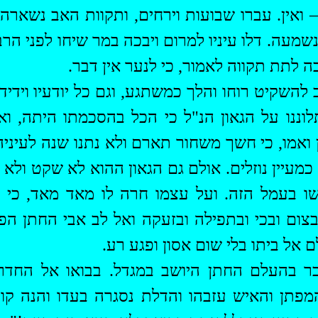
 ואין. עברו שבועות וירחים, ותקוות האב נשארה
שמעה. דלו עיניו למרום ויבכה במר שיחו לפני הרב
ה לתת תקווה לאמור, כי לנער אין דבר.
השקיט רוחו והלך כמשתגע, וגם כל יודעיו וידידי 
לוננו על הגאון הנ"ל כי הכל בהסכמתו היתה, וא
 ואמו, כי חשך משחור תארם ולא נתנו שנה לעינ
מעיין נוזלים. אולם גם הגאון ההוא לא שקט ולא
שו בעמל הזה. ועל עצמו חרה לו מאד מאד, כי 
בצום ובכי ובתפילה ובזעקה ואל לב אבי החתן הפ
ם אל ביתו בלי שום אסון ופגע רע.
ר בהעלם החתן היושב במגדל. בבואו אל החדר
פתן והאיש עזבהו והדלת נסגרה בעדו והנה קול ק