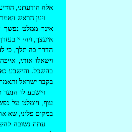
אלה הודעתני, הודיע
ויען הראש ויאמר:
אינך ממלט נפשך ה
איעצך, ויהי יי בעזר
הדרך בה תלך, כי ל
וישאלו אותי, אייכ
בהשכל. והישבע נא 
בקבר ישראל ותאמר 
ויישבע לו הנער ע
עוף, ויימלט על נפ
במקום פלוני, שא את
עתה נשובה להשת