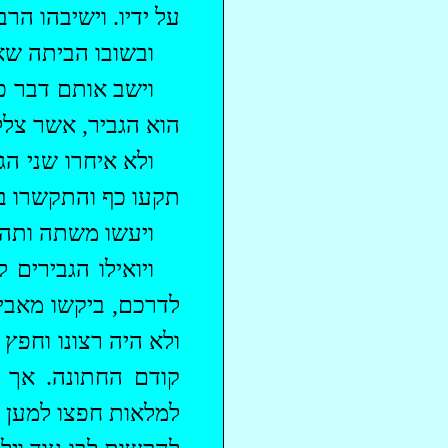
על ידיו. וישיבהו הר
ובשובו הביתה שא
וישב אותם דבר כא
הוא הגביר, אשר צללו
ולא איחרו שני ה
תקעו כף והתקשרו בקי
ויעשו משתה ותהי
‏ויואילו הגבירי
לדרכם, ביקשו מאבי 
ולא היה רצונו וחפץ
קודם החתונה. אך ה
למלאות חפצו למען א