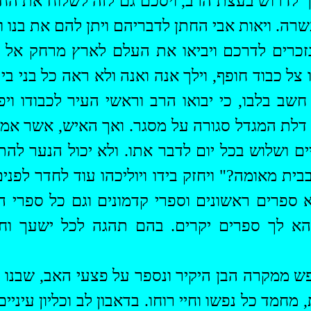
ך לדרוש בעצת הרב, ויסכם גם לזה לשלוח את הח
רה. ויאות אבי החתן לדבריהם ויתן להם את בנו וי
זכרים לדרכם ויביאו את העלם לארץ מרחק אל מגד
 צל כבוד חופף, וילך אנה ואנה ולא ראה כל בני ב
חשב בלבו, כי יבואו הרב וראשי העיר לכבודו וי
דלת המגדל סגורה על מסגר. ואך האיש, אשר אמר
יים ושלוש בכל יום לדבר אתו. ולא יכול הנער לה
בבית מאומה?" ויחזק בידו ויוליכהו עוד לחדר לפנ
ספרים ראשונים וספרי קדמונים וגם כל ספרי הא
 הא לך ספרים יקרים. בהם תהגה לכל ישעך וח
 ממקרה הבן היקיר ונספר על פצעי האב, שבנו הנ
, מחמד כל נפשו וחיי רוחו. בדאבון לב וכליון עיני