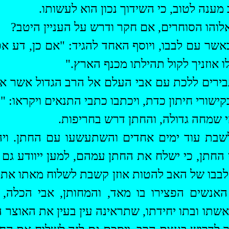
ב מענה לטוב, כי השידוך נכון הוא לעשותו.
לוהו הסוחרים, אם חקר ודרש על העניין היטב?
שר עם לבבו, ויוסף האחד להגיד: "אם כן, דע אפו
 אוזניך לקול תהילתו מכנף הארץ."
גבירים ללכת עם אבי העלם אל הרב הגדול אשר אצ
שורי חיתון כדת, ויכתבו כתבי התנאים ויקראו: "מ
 שמחה גדולה, והחתן דרש בחריפות.
ם לשבת עוד ימים אחדים והשתעשעו עם החתן. וי
החתן, כי ישלח את החתן עמהם, למען ייוודע גם
 לבבו של האב להטות אוזן קשבת לשלוח מאתו את 
אנשים הפצירו בו מאד, והמחותן, אבי הכלה, ד
שתו ובתו יחידתו, שתראינה עין בעין את האוצר הב