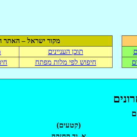
מקור ישראל – האתר ה
ם
תוכן העניינים
מ
ם
חיפוש לפי מלות מפתח
חיפ
ונים
ם
(קטעים)
א. יד החזקה