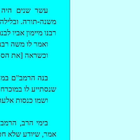
‏עשר שנים היה 
משנה-תורה. ובלילה 
רבנו מיימון אביו לבנ
ואמר לו משה רבנו
וכשראה [את הספר
‏בנה הרמב"ם במצר
שנסתייע לו במוכרח.
ושמו כנסות
אלערא
‏בימי הרב, הרמב
אמר, שיודע שלא חט