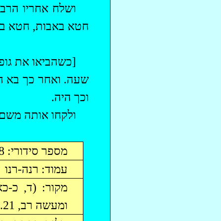
‏ושלח אחריו הרב 
חטא באבות, חטא בת
‏[כשהביאו את גו
שעה. ואחר כך בא הר
וכך היה.
‏ולקחו אותה משם 
מספר סידורי: 408
עמוד: רנה-רנו
מקור: (ד, כ-
כא
ומעשה רב, 21. ד: דברי יוסף, 35-34. ב"י ה, 112, 113, 301.