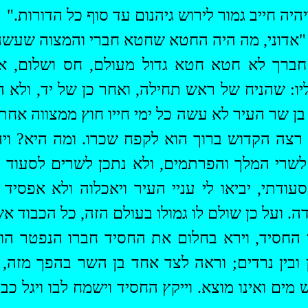
היה חייב גמור
לירוש
גיהנום
עד סוף כל הדורות."
: "אדוני, מה היה החטא שחטא חברי
והמצוה
שעשה 
 חברך לא חטא
חטא
גדול מעולם, חס ושלום, א
יו
: שהניח של ראש תחילה, ואחר כן של יד, ולא ה
 בן שר העיר לא עשה כל ימי חייו חוץ ממצווה אח
 רצה הקדוש ברוך הוא לקפח שכרו. ומה היא? ויה
 לשרי המלך
והפרתמים
, ולא נתכן לשרים לסעוד 
דתי, יביאו לי עניי העיר ויאכלוה ולא אפסיד א
ה. ועל כן שולם לו גמולו בעולם הזה, כל הכבוד א
ישן החסיד, וירא בחלום את החסיד חברו הנפטר הו
ן ובין נרדים; וראה לצד אחד בן השר בהפך מזה, 
מים ואינו מוצא. וייקץ החסיד וישמח לבו
ויגל
כבוד