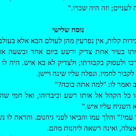
לעניים; וזה היה שכרו."
נוסח שלישי
רות קלות, אין
נפרעין
מהן לעולם הבא אלא בעולם
תו בעיר אחת צדיק ורשע ביום אחד ובשעה אח
 ולעסוק בקבורתו; ולצדיק לא בא איש. היה לו ח
בור לחמיו. ונפלה עליו שינה ויישן.
ב ואמר לו: "למה אתה בוכה?"
 כל הקהל אל אותו רשע וכיבדוהו, ואל חמי שהי
 השגיח עליו איש."
 עמי!" והלך עמו והביאו לפני
גיהנום
. והראה לו 
אצלה, ואינה
רשאה
ליהנות מהם.