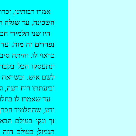
אמרו רבותינו,
זכרו
השכינה, עד שגלה הק
‏היו שני תלמידי ח
נפרדים זה מזה. עד 
כראוי לו.
והיתה
סיבת
ונתעסקו
הכל
בקבר ש
לשם איש. וכשראה כן
וביעתתו
רוח רעה, וא
‏עד שאמרו לו בחלו
ודע, שהתלמיד חברך 
זך ונקי בעולם הב
תגמול; בעולם הזה 