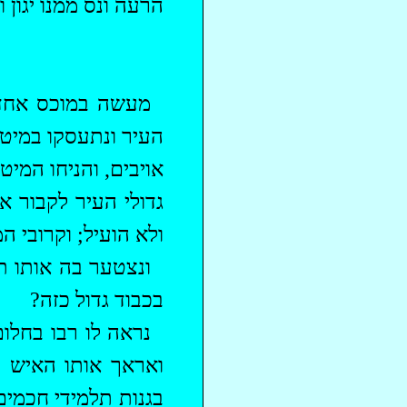
הרעה ונס ממנו יגון ו
‏מעשה במוכס אחד 
העיר
ונתעסקו
במיטתו
אויבים, והניחו המיט
גדולי העיר לקבור 
ולא הועיל; וקרובי 
‏ונצטער בה אותו 
בכבוד גדול כזה?
נראה לו רבו בחלום
ואראך אותו האיש
ב
בגנות תלמידי חכמים