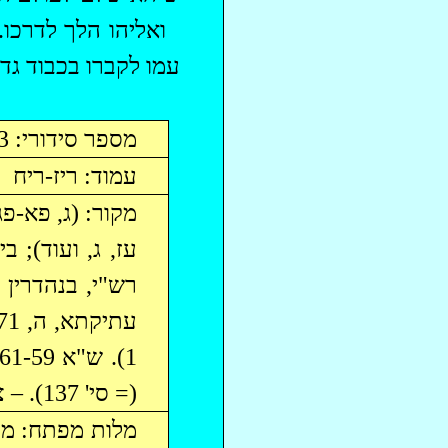
‏ואליהו הלך לדרכו
עמו לקברו בכבוד גדו
מספר סידורי: 323
עמוד:
ריז
-ריח
רש"י,
בנהדרין
דף
עתיקתא
, ה, 72-71. –
(= סי' 137). – צפונות, קפו.
מלות מפתח: מוכ