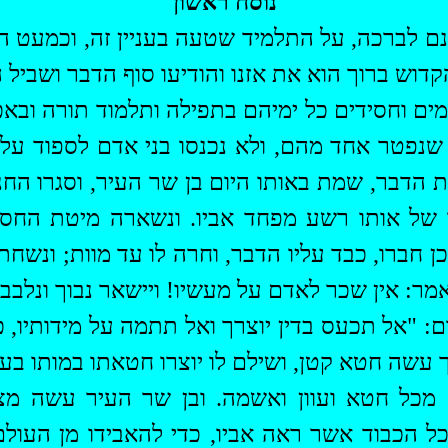
נוסח ראשון
נם
לברכה, על התלמיד שטעה בעניין זה, וכמעט הי
דוש ברוך הוא את אזנו והודיעו סוף הדבר ושביל ה
כמים וחסידים כל ימיהם בתפילה ותלמוד תורה ובא
שנפטר אחד מהם, ולא נכנסו בני אדם לספוד עליו
 הדבר, שמת באותו היום בן שר העיר, וסגרו החנוי
ל אותו רשע מפחד אביו. ונשארה מיטת החסיד 
 חברו, כבד עליו הדבר, וחרה לו עד מוות; ונשחת 
מר: אין שכר לאדם על מעשיו! ויישאר נבוך ונלבב
ם: "אל תכעס בדין יוצרך ואל תתמה על מידותיו, כ
עשה חטא קטן, ושילם לו יוצרו חטאתו במותו בעו
א מכל חטא ועוון ואשמה. ובן שר העיר עשה
מצ
כל הכבוד אשר ראה אביו, כדי
להאבידו
מן העולם