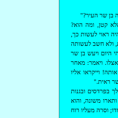
בן שר העיר?"
לא קטן, ומה הוא?
יה ראוי לעשות כך,
ת, ולא חשב לעשותה
י היום
ויעש
בן שר
אצלו. ויאמר: מאחר
ותה! וייקראו אליו
שר ראית."
לך בפרדסים ובגנות
ותארו משונה, והוא
ו; וסרה מעליו רוח