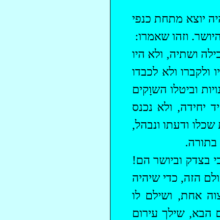
ה יוצא מתחת כנפי
יושר. וזהו שאמרו:
כילה
ושתיה
, ולא היו
 ולקברו ולא לכבדו
ות וביטלו השוָקים
יחידה, ולא נכנס
שכלו ודעתו ונבהל,
 בתורה.
י בצדק וביושר הם!
לם הזה, כדי שיהיה
וה
אחת, ושילם לו
 הבא, שילך עירום