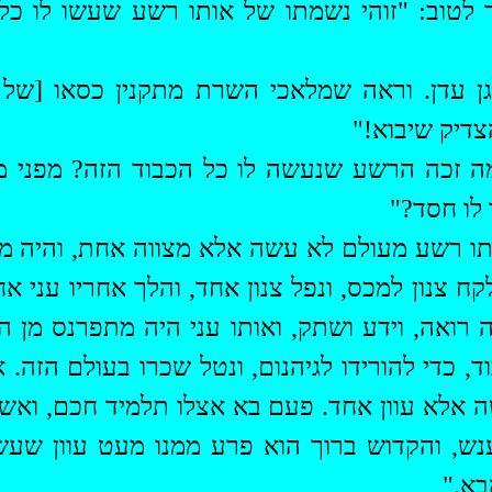
ר לטוב: "זוהי נשמתו של אותו רשע שעשו לו כל
לגן עדן. וראה שמלאכי השרת
מתקנין
כסאו [של א
צדיק שיבוא!"
מה זכה הרשע שנעשה לו כל הכבוד הזה? ‏מפני 
 לו חסד?"
ותו רשע מעולם לא עשה אלא מצווה אחת, והיה מו
 צנון למכס, ונפל צנון אחד, והלך אחריו עני אחד
רואה, וידע ושתק, ואותו עני היה מתפרנס מן הצ
ד, כדי להורידו
לגיהנום
, ונטל שכרו בעולם הזה. 
ה אלא עוון אחד. פעם בא אצלו תלמיד חכם, ואש
ש, והקדוש ברוך הוא פרע ממנו מעט עוון שעש
א."