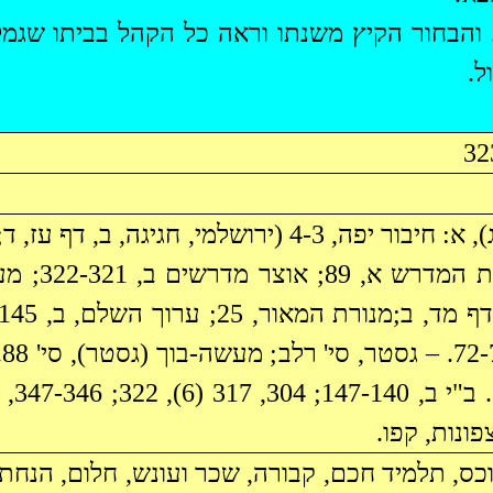
. והבחור הקיץ משנתו וראה כל הקהל בביתו שגמל
ל.
מקור: (ג, פא-פג), א: חיבור יפה, 4-3 (ירושלמי, חגיגה, 
 מד, ב;מנורת המאור, 25; ערוך השלם, ב, 145. – ג: תוספתא
גסטר
, סי'
רלב
; מעשה-
בוך
(
גסטר
ס, תלמיד חכם, קבורה, שכר ועונש, חלום, הנחת תפ