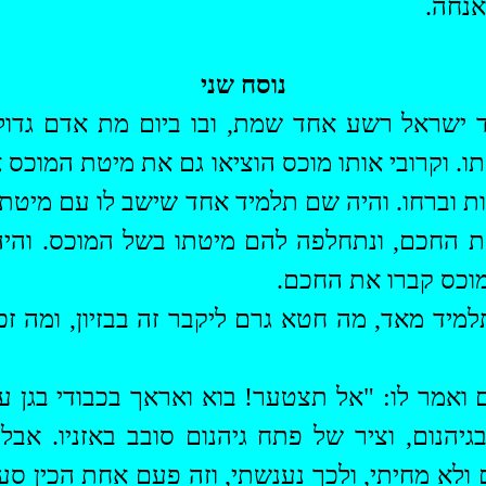
אנחה.
נוסח שני
ישראל רשע אחד שמת, ובו ביום מת אדם גדול ב
. וקרובי אותו מוכס הוציאו גם את מיטת המוכס א
ות וברחו. והיה שם תלמיד אחד שישב לו עם מיטת ר
את החכם, ונתחלפה להם מיטתו בשל המוכס. והיה
המוכס קברו את החכם.
תלמיד מאד, מה חטא גרם
ליקבר
זה
בבזיון
, ומה ז
 ואמר לו: "אל תצטער! בוא ואראך בכבודי בגן עדן
גיהנום
, וציר של פתח
גיהנום
סובב
באזניו
. אבל
 ולא מחיתי, ולכך נענשתי, וזה פעם אחת הכין סע