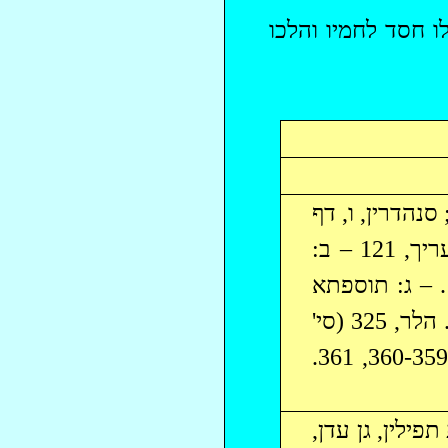
ו חסד לחמיו והלכו
ב, דף עז, ד; סנהדרין, ו, דף
עז, ג, ועוד); בית המדרש א, 89; אוצר מדרשים ב, 322-321; מעריך, 121 – ב:
), סי' 88. הלר, 325 (סי'
1). ש"א 61-59. ב"י ב, 147-140; 304, 317 (6), 322; 347-346, 360-359, 361.
ילין, גן עדן,