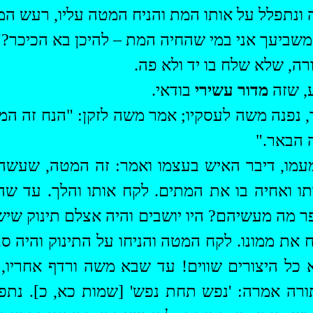
ונתפלל על אותו המת והניח המטה עליו, רעש המת
משביעך אני במי שהחיה המת – להיכן בא הכיכר?"
ה, שלא שלח בו יד ולא פה.
, שזה
מדור עשירי
בודאי.
, נפנה משה לעסקיו; אמר משה לזקן: "הנח זה המ
 הבאר."
מו, דיבר האיש בעצמו ואמר: זה המטה, שעשה 
תו ואחיה בו את המתים. לקח אותו והלך. עד ש
 מה מעשיהם? היו יושבים והיה אצלם תינוק שיש ע
קח את ממונו. לקח המטה והניחו על התינוק והיה 
א כל היצורים שווים! עד שבא משה ורדף אחריו,
תורה אמרה: 'נפש תחת נפש' [שמות
כא
, כ]. נת