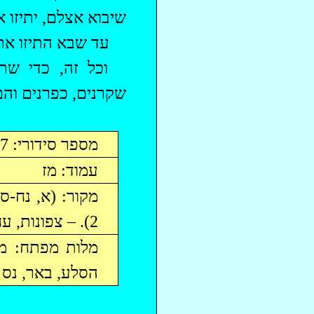
שיבוא אצלם, יתיזו 
עד שבא התיזו את 
‏וכל זה, כדי ש
שקרנים,
כפרנים
והם 
מספר סידורי: 37
עמוד:
מז
2). – צפונות,
עח
מלות מפתח: מש
הסלע, באר, נס