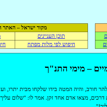
מקור ישראל – האתר ה
ם
תוכן העניינים
מ
ם
חיפוש לפי מלות מפתח
חיפ
יים – מימי התנ"ך
להר חורב, והיה המטה בידו שלקחו מבית יתרו, ו
רכים, מצאו אדם אחד זקן. אמר לו: "שלום עליך, 
יך!"