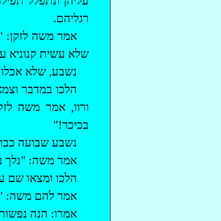
עליהן ונתפלל תפיל
רגליהם.
אמר משה לזקן: "
שלא עשית קנוניא על
נשבע, שלא אכלו ו
‏הלכו במדבר וצמ
ורוו, אמר משה לז
בכיכר!"
נשבע שבועה כברא
אמר משה: "נלך ב
‏הלכו ומצאו שם ע
אמר להם משה: "ל
אמרו: הנה נפשותי