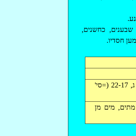
ע.
שבענים
,
כחשנים
,
ען חסדיו.
מקור: (א, נח-ס). המשך הסיפור הקודם (הגורן ח, 23-21). – ב"י ג, 22-17 (=סי'
מתים, מים מן