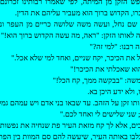
פש הזקן מן המיתה, לפי שאמרו רבותינו
זכרונם
ו, הקדוש ברוך הוא מעביר עליהם את הדין.
ו שם נחל, ועשה משה שלושה כריים מן העפר ו
 לאותו הזקן: "ראה, מה עשה הקדוש ברוך הוא!"
רבנו: "‏למי זה?"
ל את הכיכר,
יקח
שניים, ואחד למי שלא אכל."
הוא שאכלתי את הכיכר!"
משה: "בבקשה ממך, קח
הכל
!"
 ולא ידע היכן בא.
תו זקן על הזהב. עד שבאו בני אדם ויש
עמהם
גמלי
 שני שלישים לי ואחד לכם."
ים, אלא לך קח מזאת העיר פת שנחיה את נפשותינ
בו באותה העיר, שיעשה להם סם המוות בין הפת