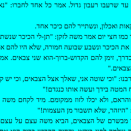
 עד שרעבו רעבון גדול. אמר כל אחד לחברו: "נא
קאות
ואכלון
, ונשתייר להם כיכר אחד.
כמו חצי יום אמר משה לזקן: "תן-לי הכיכר שנשתיי
 את הכיכר ונשבע שבועה חמורה, שלא היו להם א
רך, זימן להם הקדוש-ברוך-הוא שני צבאים. אמר
צבאים."
נו: "וכי שוטה אני, שאלך אצל הצבאים, וכי יש קל
 המטה בידך ועשה אותו כנגדם!"
והראם, ולא יכלו לזוז ממקומם. מיד לקחם מש
 "היזהר, שלא תשבור מן העצמות!"
 מבשרם של הצבאים, הביא משה עצם על עצם ו