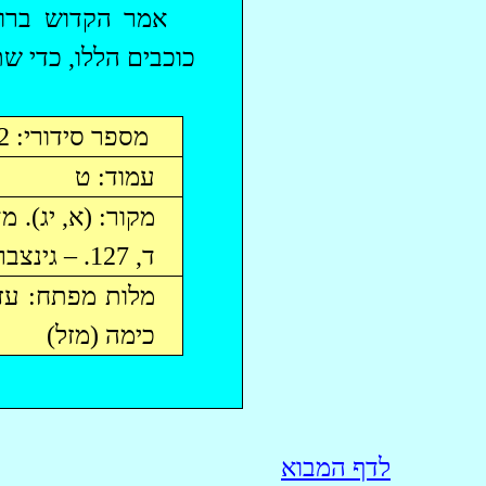
‏אמר הקדוש ברו
כוכבים הללו, כדי ש
מספר סידורי: 12
עמוד: ט
מקור: (א,
יג
). מ
ד, 127. – גינצברג ה, 171-169 (10). – א"י א, 316-314.
מלות מפתח:
עז
כימה (מזל)
לדף המבוא