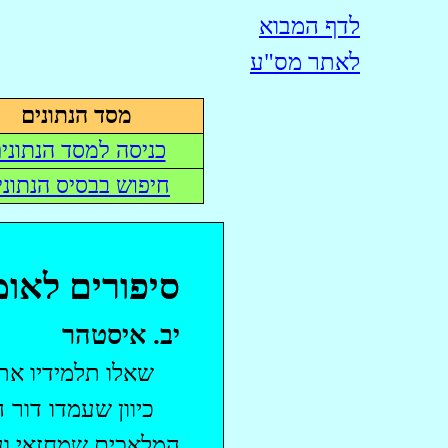
לדף המבוא
לאתר
מס"ע
מסד הנתונים
כניסה למסד הנתוני
חיפוש בבסיס הנתוני
סיפורים לאומ
יב
.
איסטהר
‏שאלו תלמידיו את
כיוון שעמדו דור 
המלאכים שמחזאי
ו