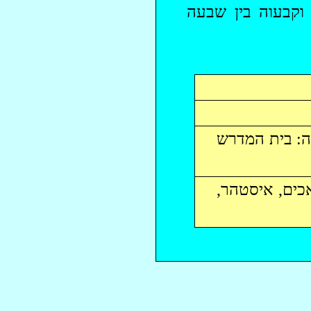
 וקבעוה בין שבעה
אה: בית המדרש
כים,
איסטהר
,