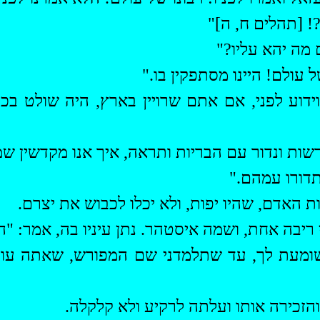
?! [תהלים ח, ה]"
 מה יהא עליו?"
 עולם! היינו
מסתפקין
בו."
וידוע לפני, אם אתם
שרויין
בארץ, היה שולט בכם
 רשות ונדור עם הבריות ותראה, איך אנו
מקדשין
שמך
תדורו
עמהם
."
ת האדם, שהיו יפות, ולא יכלו לכבוש את יצרם.
 ריבה אחת, ושמה
איסטהר
. נתן עיניו בה, אמר: "
 שומעת לך, עד שתלמדני שם המפורש, שאתה עו
הזכירה אותו ועלתה לרקיע ולא קלקלה.