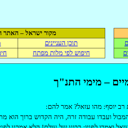
מקור ישראל – האתר ה
ם
תוכן העניינים
מ
ם
חיפוש לפי מלות מפתח
חיפ
יים – מימי התנ"ך
 רב יוסף: מהו
עזאל
? אמר להם:
המבול ועבדו עבודה זרה, היה הקדוש ברוך הוא מת
עזאל
ואמרו לפניו:
רבונו
של עולם! הלא אמרנו לפני