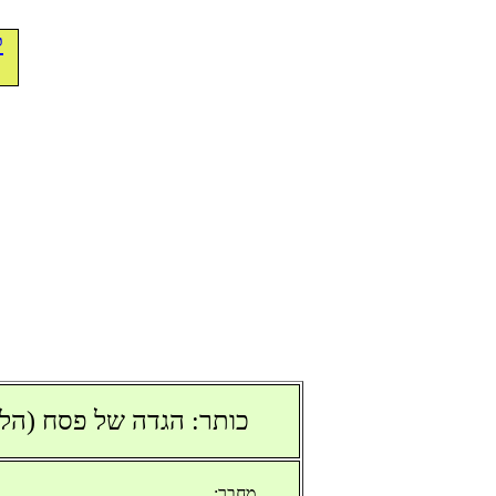
ל
כותר: הגדה של פסח (הלאד
מחבר: