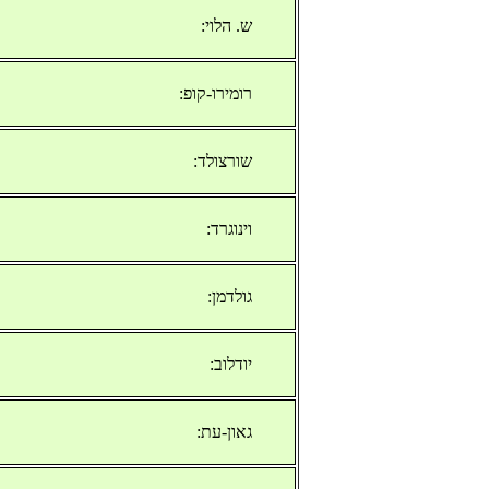
ש. הלוי:
רומירו-קופ:
שורצולד:
וינוגרד:
גולדמן:
יודלוב:
גאון-עת: