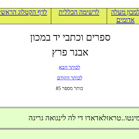
מכון מעלה
לרשימה הכללית
לדף הקטלוג הראשי
אדומים
ספרים וכתבי יד במכון
אבנר פרץ
לכותר הבא
לכותר הקודם
85 כותר מספר
ינטו..טראזלאדאדו די לה לינגואה גריגה