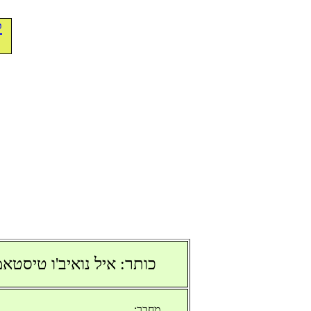
ל
כותר: איל נואיב'ו טיסטאמ
מחבר: