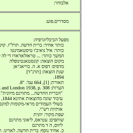
אלבוחר:
מסדרים.פוע:
מפעל הביבליוגרפיה:
כותר אחיד: ברית חדשה. תרל"ז. קוש‬
‫כותר: איל נואיב'ו טיסטאמינטו ‬
המשך כותר: ... טראזלאדאדו די לה לי‬
‫מקום הוצאה: קונסטאנטינופלה ‬
מדפיס: דפוס א. ה. בוייאג'יאן ‬
‫שנת הוצאה: [תרנ"ד] ‬
1894.
‫תאורת: [1], 664 עמ'. 8°. ‬
‫הערות: Eric M. North (Ed.), The Book of a Thousand Tongues, New York and London 1938, p. 308.
‫ "הברית החדשה... מתורגם מיוונית". ‬
‫ עיבוד שונה מהוצאות אתינא 1844, [קורפו] 1829. ראה: ‬
‫ בשולי העמודים מראי-מקומות למק‬
‫ אותיות רש"י. ‬
‫שפת מקור: יוונית ‬
שותפים: עטיאס, ליאוני מתרגם ‬
‫ ליווס, ה ד מתרגם ‬
כ. אחיד נוסף: ברית חדשה. לאדינו. ‬