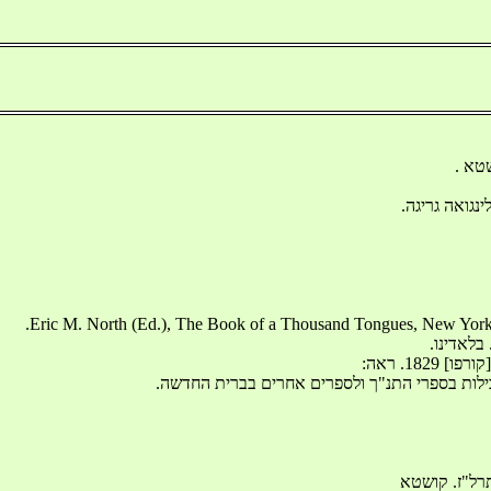
טא . 
נגואה גריגה. 
בלאדינו. 
בילות בספרי התנ"ך ולספרים אחרים בברית החדשה. 
תרל"ז. קושטא 