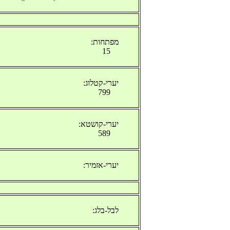
מפתחות:
15
יערי-קטלוג:
799
יערי-קושטא:
589
יערי-אזמיר:
לבל-בלג: