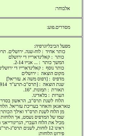
אלבוחר:
מסדרים.פוע:
מפעל הביבליוגרפיה:
כותר אחיד ‬ :‫ לוח-שנה. ירושלים. תרס‬
‫ כותר ‬ :‫ קאלינדארייו די ירושלם ‬
‫ המשך כותר ‬ :‫ ... אנייו 2-14. ‬
‫ כותר נוסף ‬ :‫ קאלינדארייו די ירושלים‬
‫ מקום הוצאה ‬ :‫ ירושלים ‬
‫ מדפיס ‬ :‫ [דפוס משה א. עזריאל] ‬
‫ שנת הוצאה ‬ :‫ [תרס"ב-תרע"ד ‬ 1902-1914].
‫ תאורת ‬ :‫ תמונות. 16°. ‬
‫ הערות ‬ :‫ בלאדינו. ‬
‫ הלוח לשנת תרס"ב, הראשון בסדרה,
טאראגאן והאחר בעריכת עזריאל. הלוחו‬
‫ מן הלוח לשנת תרס"ד ואילך הכותר: ‬
‫ שמו של המדפיס נשמט, אך הלוחות ‬
‫ מכיל את הלוח העברי, הגריגורייאני ‬
‫ ראינו 12 לוחות, לשנים תרס"ג-תר"ע, תרע"ב-תרע"ה. ‬
‫ פירוט הלוחות: ‬