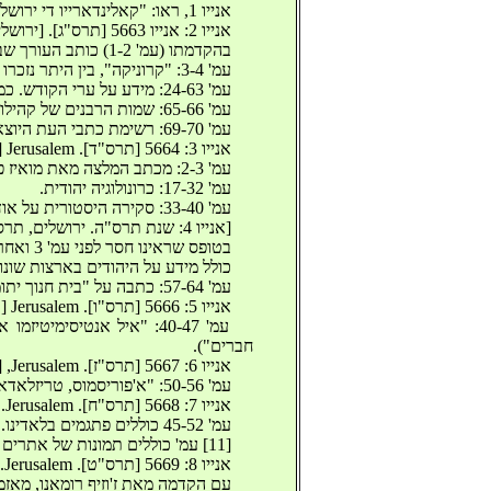
‫ אנייו 1, ראו: "קאלינדארייו די ירושלם", בעריכת בן-ציון טאראגאן. ‬
‫ אנייו 2: אנייו 5663 [תרס"ג]. [ירושלים, תרס"ב]. [1] דף, 70 עמ'. ‬
‫ בהקדמתו (עמ' 1-2) כותב העורך שבמקום ה"יורה אויר", היינו תחזיות שונות לשנה הנכנסת. ‬
‫ עמ' 3-4: "קרוניקה", בין היתר נזכרו תאריך יסודם של ישובים שונים בארץ-ישראל. ‬
‫ עמ' 24-63: מידע על ערי הקודש. כמו בשנה הקודמת, עם קצת שינויים. ‬
‫ עמ' 65-66: שמות הרבנים של קהילות שונות באימפריה העות'מאנית ואוכלוסיתן. ‬
‫ עמ' 69-70: רשימת כתבי העת היוצאים לאור בערים שונות באימפריה העות'מאנית ושמות עורכיהם. ‬
‫ אנייו 3: 5664 [תרס"ד]. Jerusalem [תרס"ג]. 48 עמ'. ‬
‫ עמ' 2-3: מכתב המלצה מאת מואיז פראנקו, מנהל בית הספר היהודי בשומלה, בולגאריה (בצרפתית). ‬
‫ עמ' 17-32: כרונולוגיה יהודית. ‬
‫ עמ' 33-40: סקירה היסטורית על אודות הגעתם של מגורשי ספרד לערי תורכיה וארץ ישראל. ‬
‫ [אנייו 4: שנת תרס"ה. ירושלים, תרס"ד]. 64 עמ'. ‬
‫ בטופס שראינו חסר לפני עמ' 3 ואחרי עמ' 64. ‬
‫ כולל מידע על היהודים בארצות שונו‬
‫ עמ' 57-64: כתבה על "בית חנוך יתומים" בירושלים, עם המלצותיהם של ר' יעקב שאול אלישר ור' חיים חזקיה מדיני ותקנון המוסד. ‬
‫ אנייו 5: 5666 [תרס"ו]. Jerusalem [תרס"ה]. 64 עמ'. ‬
‫ עמ' 40-47: "איל אנטיסי
חברים"). ‬
‫ אנייו 6: 5667 [תרס"ז]. Jerusalem, [תרס"ו]. 56 עמ'. ‬
‫ עמ' 50-56: "א'פוריסמוס, טריזלאדאדוס פור ציפורי". אוסף פתגמים מתורגמים. ‬
‫ אנייו 7: 5668 [תרס"ח]. Jerusalem. [תרס"ז]. 52, [11] עמ'. ‬
‫ עמ' 45-52 כוללים פתגמים בלאדינו. ‬
‫ [11] עמ' כוללים תמונות של אתרים שונים בארץ ישראל. ‬
‫ אנייו 8: 5669 [תרס"ט]. Jerusalem. [תרס"ח]. 64 עמ'. ‬
‫ עם הקדמה מאת ז'וזיף רומאנו, מאזמי‬