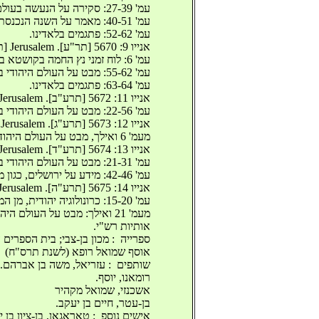
‫ עמ' 27-39: סקירה על הנעשה בעולם היהודי בשנת תרס"ח, מאת שמואל אשכנזי, מקהיר. ‬
‫ עמ' 40-51: מאמר על השנה הנכנסת, מאת ז'וזיף רומאנו. ‬
‫ עמ' 52-62: פתגמים בלאדינו. ‬
‫ אנייו 9: 5670 [תר"ע]. Jerusalem [תרס"ט]. 64 עמ'. ‬
‫ עמ' 6: לוח זמני נץ החמה בקושטא בשנת תר"ע, מאת ר' יצחק שאקי. ‬
‫ עמ' 55-62: מבט על העולם היהודי בשנה החולפת; מאמר על השנה הנכנסת, מאת שמואל אשכנזי, מקהיר. ‬
‫ עמ' 63-64: פתגמים בלאדינו. ‬
‫ אנייו 11: 5672 [תרע"ב]. Jerusalem [תרע"א]. 56 עמ'. ‬
‫ עמ' 22-56: מבט על העולם היהודי בשנה החולפת, מאת חיים בן-עטר, מירושלים. ‬
‫ אנייו 12: 5673 [תרע"ג]. Jerusalem [תרע"ב]. 36 ע'. ‬
‫ מעמ' 6 ואילך, מבט על העולם היהודי בשנה החולפת. ‬
‫ אנייו 13: 5674 [תרע"ד]. Jerusalem [תרע"ג]. 48 עמ'. ‬
‫ עמ' 21-31: מבט על העולם היהודי בשנה החולפת, מאת חיים בן-עטר, מירושלים. ‬
‫ עמ' 42-46: מידע על ירושלים, כגון מספר התושבים, מוסדות חינוך וסעד, בתי עסק, כתבי עת ועוד. כולל גם פתגמים בלאדינו. ‬
‫ אנייו 14: 5675 [תרע"ה]. Jerusalem [תרע"ד]. 48 עמ'. ‬
‫ עמ' 15-20: כרונולוגיה יהודית, מן המבול ועד פרשת בייליס. ‬
‫ מעמ' 21 ואילך: מבט על העולם היהודי בשנה החולפת. ‬
‫ אותיות רש"י. ‬
‫ ספרייה ‬ :‫ מכון בן-צבי; בית הספרים‬
‫ אוסף שמואל רופא (לשנת תרס"ח) ‬
‫ שותפים ‬ :‫ עזריאל, משה בן אברהם. ‬
‫ רומאנו, יוסף. ‬
‫ אשכנזי, שמואל מקהיר ‬
‫ בן-עטר, חיים בן יעקב. ‬
‫ אישים נוספ ‬ :‫ טאראגאן, בן-ציון בן ‬