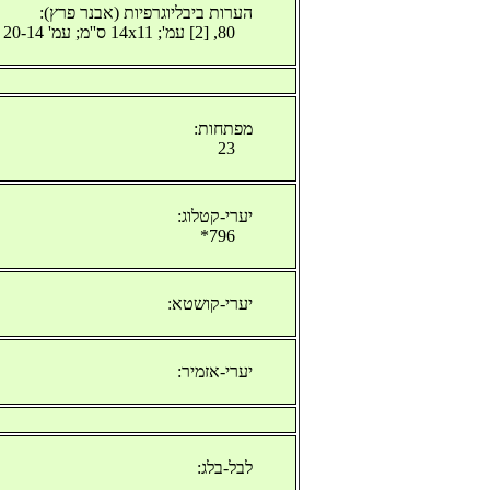
הערות ביבליוגרפיות (אבנר פרץ):
80, [2] עמ'; 14x11 ס''מ; עמ' 20-14 קרונולוז'יאה ג'ודיאה; 80-21 גולפי די אוז'ו סוב'רי 5670 מאת שמואל אשכנזי; או''ר
מפתחות:
23
יערי-קטלוג:
796*
יערי-קושטא:
יערי-אזמיר:
לבל-בלג: