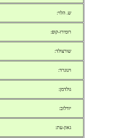
ש. הלוי:
רומירו-קופ:
שורצולד:
וינוגרד:
גולדמן:
יודלוב:
גאון-עת: