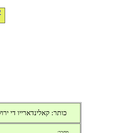
ל
כותר: קאלינדארייו די ירושלים 5671 (אנייו
מחבר: