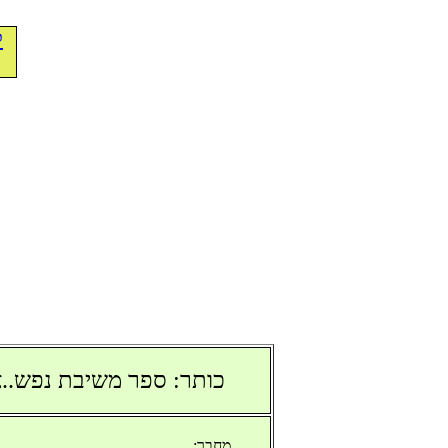
ל
כותר: ספר משיבת נפש..איס
מחבר: