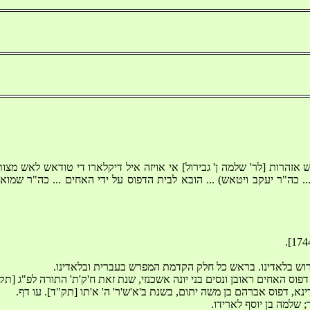
ש אזהרות [לר' שלמה ן' גבירול] אי אויזה איל דיקלארו די טודאש לאש מצות 
... כה"ר יעקב ויטאש) ... הובא לבית הדפוס על ידי האחים ... כה"ר שמואל
 פירוש בלאדינו. בראש כל חלק הקדמת המפרש בעברית ובלאדינו. 
. דפוס האחים ראובן ונסים בני יונה אשכנזי, שנת זאת ח'ק'ת' התורה לפ"ג [תק"ג
נא, דפוס אברהם בן משה יתום, בשנת ב'א'ש'ר' ה' א'תו [תק"ד]. עו דף. 
ד; שלמה בן יוסף לארידו. 