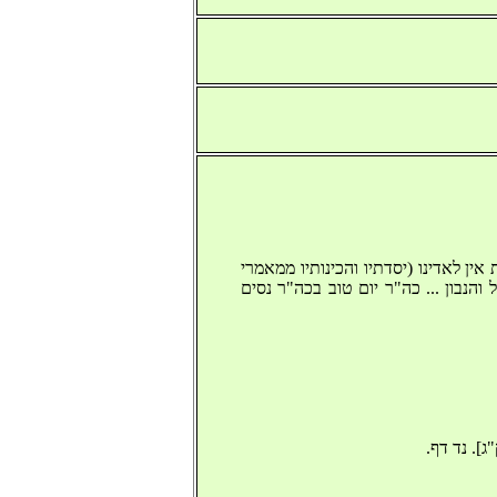
אין לאדינו (יסדתיו והכינותיו ממאמרי
 והנבון ... כה"ר יום טוב בכה"ר נסים
]. נד דף. 