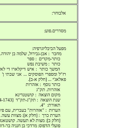
אלבוחר:
מסדרים.פוע:
מפעל הביבליוגרפיה:
מחבר ‬ :‫ אבן-גבירול, שלמה בן יהודה. ‬
‫ כותר-מקדים ‬ :‫ ספר ‬
‫ כותר ‬ :‫ משיבת נפש ‬
‫ המשך כותר ‬ :‫ איש דיקלארו די לא
רז"ל ומספרי הפוסקים ... אני שבתי ן' 
פאלאג'י ... [חלק א-ב]. ‬
‫ כותר נוסף ‬ :‫ אזהרות ‬
‫ אזהרות. תק"ג ‬
‫ מקום הוצאה ‬ :‫ קושטנדינא ‬
‫ שנת הוצאה ‬ :‫ תק"ג-תק"ד ‬ [1744-1743].
‫ תאורת: ‬ 4°.
‫ הערות ‬ :‫ "אזהרות" בעברית, עם‬
‫ הערת כרך ‬ :‫ [חלק א]: מצוות עשה‬
‫ [חלק ב]: מצות לא תעשה. קושטאנדי‬
‫ פועלי הדפוס: מרדכי בן חנניה בר-דו‬