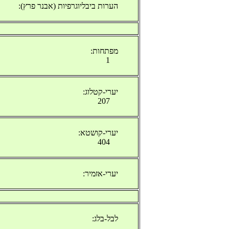
הערות ביבליוגרפיות (אבנר פרץ):
מפתחות:
1
יערי-קטלוג:
207
יערי-קושטא:
404
יערי-אזמיר:
לבל-בלג: