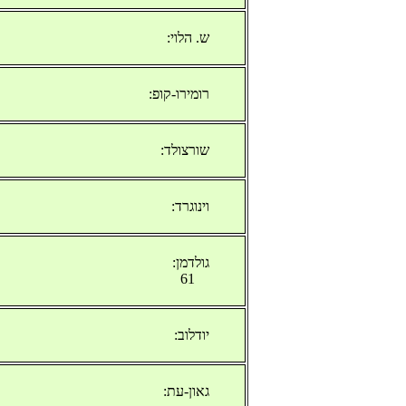
ש. הלוי:
רומירו-קופ:
שורצולד:
וינוגרד:
גולדמן:
61
יודלוב:
גאון-עת: