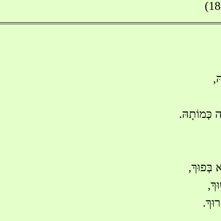
ּ,
 כְּמוֹתָהּ.
 בְּפוּךְ,
ּךְ,
וּךְ.