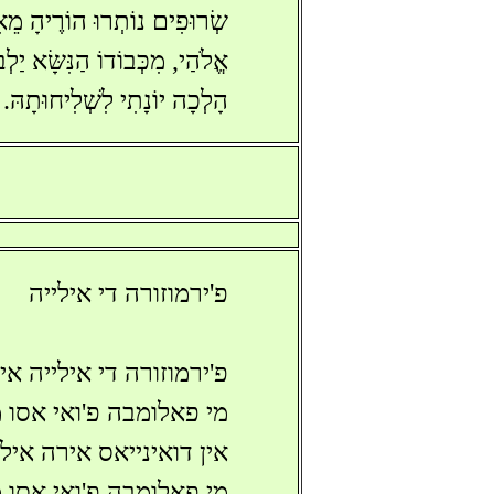
שְׂרוּפִים נוֹתְרוּ הוֹרֶיהָ מֵאִ
אֱלֹהַי, מִכְּבוֹדוֹ הַנִּשָּׂא יַלְבּ
הָלְכָה יוֹנָתִי לִשְׁלִיחוּתָהּ.
פ'ירמוזורה די אילייה
פ'ירמוזורה די אילייה א
מי פאלומבה פ'ואי אסו 
אין דואינייאס אירה איל
מי פאלומבה פ'ואי אסו 