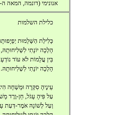
אנונימי (דונמה, המאה ה-18)
כלילת השלמות
כְּלִילַת הַשְּׁלֵמוּת יַפְיָפוּתָה
הָלְכָה יוֹנָתִי לִשְׁלִיחוּתָהּ,
בֵּין עֲלָמוֹת לֹא עוֹד נוֹדְעָה
הָלְכָה יוֹנָתִי לִשְׁלִיחוּתָהּ.
עֵינֶיהָ סִקְּרָה וּמָשְׁחָה הִיא
עַל פִּיהָ עָגֹל, חֵן-וֶרֶד מָשׁו
וְעַל לְשׁוֹנָהּ אֹמֶר-דַּעַת עָר
הָלְכָה יוֹנָתִי לִשְׁלִיחוּתָהּ.