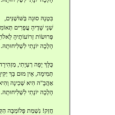
בִּטְנָהּ סוּגָה בַּשּׁוֹשַׁנִּים,
שְׁנֵי שָׁדֶיהָ עֳפָרִים תְּאוֹמ
פְּרוּשׂוֹת זְרוֹעוֹתֶיהָ לֵאלֹה
הָלְכָה יוֹנָתִי לִשְׁלִיחוּתָהּ.
כֻּלָּךְ יָפָה רַעְיָתִי, מַזְהִירָה
תְּמִימָה, אֵין מוּם בָּךְ יַקִּי
אַהֲבָ"ה הִיא שְׁכִינָה וְהִי
הָלְכָה יוֹנָתִי לִשְׁלִיחוּתָהּ.
חֲזַק! נִשְׁמַת פָּלוֹמְבָּה הַקּ