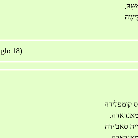
שָּׁהּ,
ִישָׁהּ
glo 18)
יס קומפלידה
מאנדאדה.
ייה סאב'ידה
מאנדאדה.