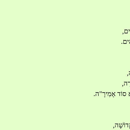
ִים,
ִים.
,
רָה,
א סוֹד אָמִירָ"ה.
ְדוֹשָׁה,