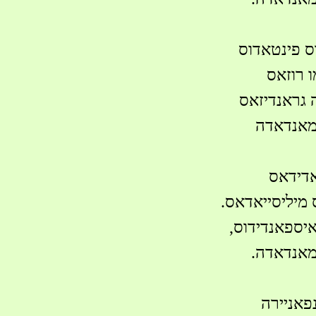
וס פינטאדוס
ו רוזאס
ה גראנדיזאס
 מאנדאדה
יאדידאס
ס מיליסייאדאס.
איספאנדידוס,
מאנדאדה.
פאניירה