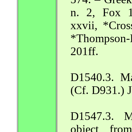
n. 2, Fox 1
xxvii, *Cros
*Thompson-
201ff.
D1540.3. Ma
(Cf. D931.) 
D1547.3. M
object fro