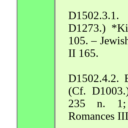
D1502.3.1.
D1273.) *Ki
105. – Jewi
II 165.
D1502.4.2. B
(Cf. D1003.
235 n. 1;
Romances III