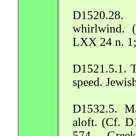
D1520.28. 
whirlwind. 
LXX 24 n. 1
D1521.5.1. T
speed. Jewis
D1532.5. Ma
aloft. (Cf.
574. – Greek