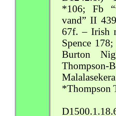
*106; Fb “v
vand” II 43
67f. – Irish
Spence 178;
Burton Ni
Thompson-
Malalaseke
*Thompson Ta
D1500.1.18.6