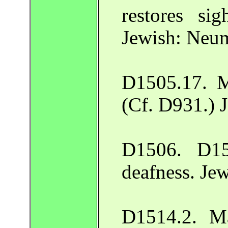
restores si
Jewish: Neu
D1505.17. Ma
(Cf. D931.) 
D1506. D15
deafness. Je
D1514.2. Ma