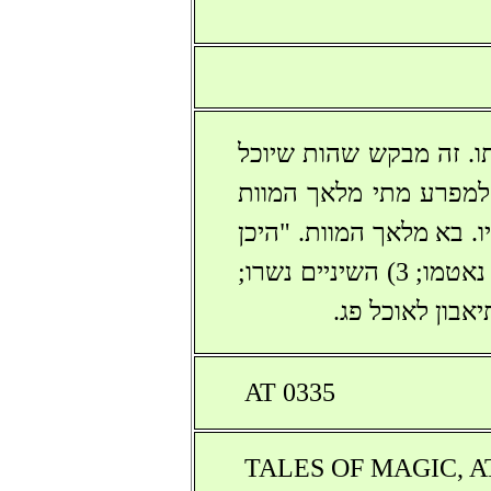
ו. זה מבקש שהות שיוכל
ו למפרע מתי מלאך המוות
ו. בא מלאך המוות. "היכן
השליחים?", מתרעם הערבי. "שלחתי 7: 1) עיניך כהו; 2) האזניים נאטמו; 3) השיניים נשרו;
AT 0335
TALES OF MAGIC, AT 