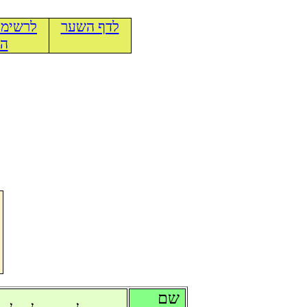
לדף השער
לרשימת
הכ
שם