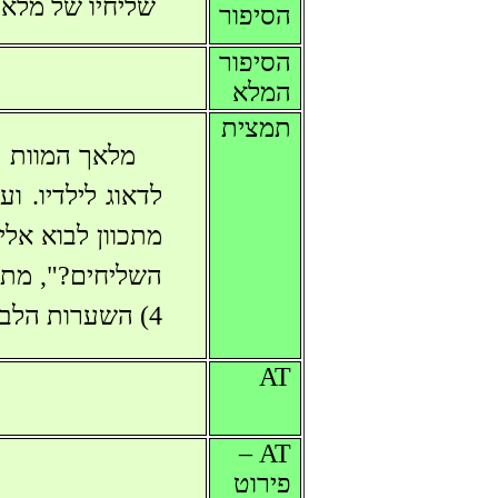
שליחיו של מלאך
הסיפור
הסיפור
המלא
תמצית
מלאך המוות מ
לדאוג לילדיו. 
מתכוון לבוא אלי
4) השערות הלבינו; 5) הקומה התכופפה; 6) הרגליים נחלשו; 7) התיאבון לאוכל פג.
AT
AT –
פירוט