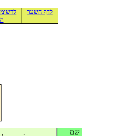
לדף השער
לרשימת
הכ
שם