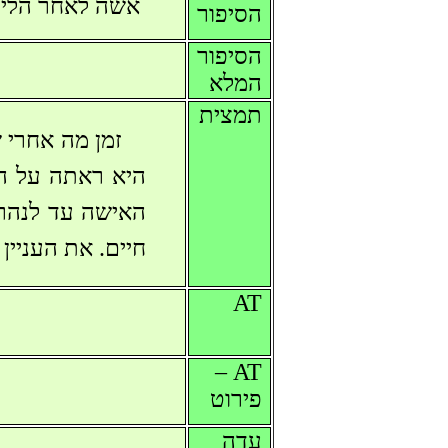
אשה לאחר הלי
הסיפור
הסיפור
המלא
תמצית
זמן מה אחרי 
היא ראתה על ה
האישה עד לנהר 
חיים. את העניין
AT
AT –
פירוט
עדה